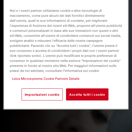
Noi e i nostri partner utilizziamo cookie e altre tecnologie di
tracciamento, come pure alcuni dei dati fornitici direttamente
dall'utente, quali le sue informazioni di contatto, per migliorare
l'esperienza di fruizione dei nostri siti Web, proporre all'utente pubblicità
e contenuti personalizzati in base alle sue interazioni con questi e altri
siti Web, consentire all'utente di condividere contenuti sui social media,
svolgere analisi e misurare l'efficacia delle nostre campagne
pubblicitarie. Facendo clic su "Accetta tutti i cookie", l'utente presta il
suo consenso e accetta di condividere i propri dati con i nostri partner
(link riportato sotto). L'utente può modificare le proprie preferenze di
consenso in qualsiasi momento nella sezione "Impostazioni dei cookie"
presente in fondo al nostro sito Web. Per maggiori informazioni sulle
prassi da noi adottate, consultare l'Informativa sui cookie
Leica Microsystems Cookie Partners Details
Impostazioni cookie
Accetta tutti i cookie