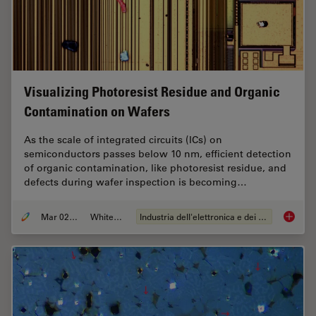
Visualizing Photoresist Residue and Organic
Contamination on Wafers
As the scale of integrated circuits (ICs) on
semiconductors passes below 10 nm, efficient detection
of organic contamination, like photoresist residue, and
defects during wafer inspection is becoming…
Mar 02, 2026
Whitepaper
Industria dell'elettronica e dei semiconduttori
Visuali