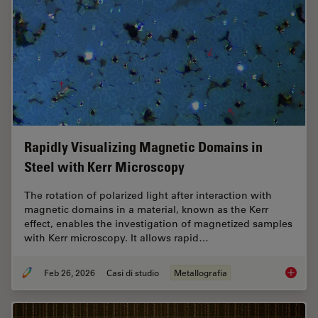
Rapidly Visualizing Magnetic Domains in
Steel with Kerr Microscopy
The rotation of polarized light after interaction with
magnetic domains in a material, known as the Kerr
effect, enables the investigation of magnetized samples
with Kerr microscopy. It allows rapid…
Feb 26, 2026
Casi di studio
Metallografia
Rapidly