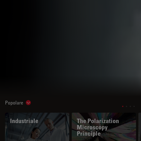
Popolare
Show subnavigation
Industriale
The Polarization
Microscopy
Principle