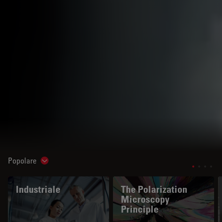
Popolare
Show subnavigation
Industriale
The Polarization
Microscopy
Principle