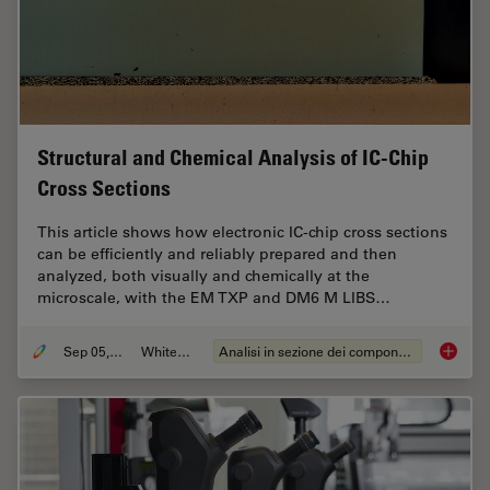
Structural and Chemical Analysis of IC-Chip
Cross Sections
This article shows how electronic IC-chip cross sections
can be efficiently and reliably prepared and then
analyzed, both visually and chemically at the
microscale, with the EM TXP and DM6 M LIBS…
Sep 05, 2023
Whitepaper
Analisi in sezione dei componenti elettronici
Structu