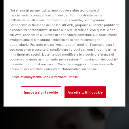
Noi e i nostri partner utilizziamo cookie e altre tecnologie di
tracciamento, come pure alcuni dei dati fornitici direttamente
dall'utente, quali le sue informazioni di contatto, per migliorare
l'esperienza di fruizione dei nostri siti Web, proporre all'utente pubblicità
e contenuti personalizzati in base alle sue interazioni con questi e altri
siti Web, consentire all'utente di condividere contenuti sui social media,
svolgere analisi e misurare l'efficacia delle nostre campagne
pubblicitarie. Facendo clic su "Accetta tutti i cookie", l'utente presta il
suo consenso e accetta di condividere i propri dati con i nostri partner
(link riportato sotto). L'utente può modificare le proprie preferenze di
consenso in qualsiasi momento nella sezione "Impostazioni dei cookie"
presente in fondo al nostro sito Web. Per maggiori informazioni sulle
prassi da noi adottate, consultare l'Informativa sui cookie
Leica Microsystems Cookie Partners Details
Impostazioni cookie
Accetta tutti i cookie