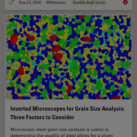
Sep 23, 2020
Whitepaper
Qualità degli acciai
Challen
Inverted Microscopes for Grain Size Analysis:
Three Factors to Consider
Microscopic steel grain size analysis is useful in
determining the quality of steel alloys for a given