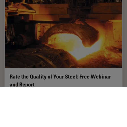
Rate the Quality of Your Steel: Free Webinar
and Report
This webinar and report describe optimal microscopy
solutions for rating steel quality in terms of non-
metallic inclusions and reviews the various
international and regional standards concerning…
Apr 28, 2020
Articolo
Microscopia Elettronica