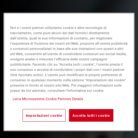
Noi e i nostri partner utilizziamo cookie e altre tecnologie di
tracciamento, come pure alcuni dei dati fornitici direttamente
dall'utente, quali le sue informazioni di contatto, per migliorare
l'esperienza di fruizione dei nostri siti Web, proporre all'utente pubblicità
e contenuti personalizzati in base alle sue interazioni con questi e altri
siti Web, consentire all'utente di condividere contenuti sui social media,
svolgere analisi e misurare l'efficacia delle nostre campagne
pubblicitarie. Facendo clic su "Accetta tutti i cookie", l'utente presta il
suo consenso e accetta di condividere i propri dati con i nostri partner
(link riportato sotto). L'utente può modificare le proprie preferenze di
consenso in qualsiasi momento nella sezione "Impostazioni dei cookie"
presente in fondo al nostro sito Web. Per maggiori informazioni sulle
prassi da noi adottate, consultare l'Informativa sui cookie
Leica Microsystems Cookie Partners Details
Impostazioni cookie
Accetta tutti i cookie