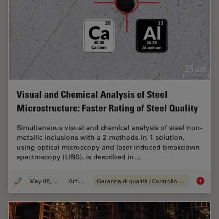
Visual and Chemical Analysis of Steel
Microstructure: Faster Rating of Steel Quality
Simultaneous visual and chemical analysis of steel non-
metallic inclusions with a 2-methods-in-1 solution,
using optical microscopy and laser induced breakdown
spectroscopy (LIBS), is described in…
May 06, 2020
Articolo
Garanzia di qualità / Controllo di qualità
Visual a