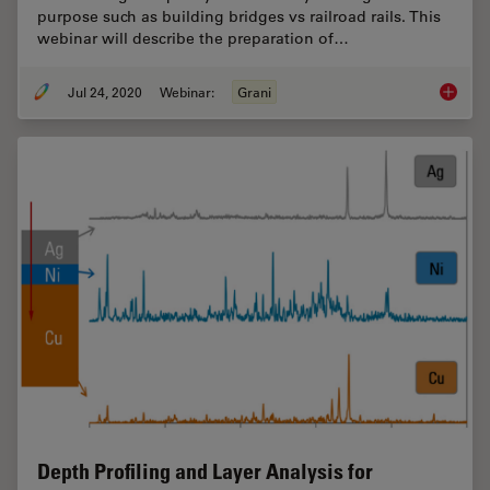
purpose such as building bridges vs railroad rails. This
webinar will describe the preparation of…
Jul 24, 2020
Webinar:
Grani
Inverte
Depth Profiling and Layer Analysis for