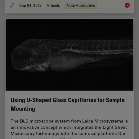
Sep 04, 2018
Articolo
Note Applicative
Macrosc
Using U-Shaped Glass Capillaries for Sample
Mounting
The DLS microscope system from Leica Microsystems is
an innovative concept which integrates the Light Sheet
Microscopy technology into the confocal platform. Due