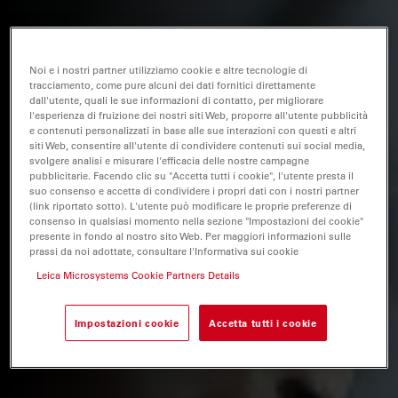
Noi e i nostri partner utilizziamo cookie e altre tecnologie di
tracciamento, come pure alcuni dei dati fornitici direttamente
dall'utente, quali le sue informazioni di contatto, per migliorare
l'esperienza di fruizione dei nostri siti Web, proporre all'utente pubblicità
e contenuti personalizzati in base alle sue interazioni con questi e altri
siti Web, consentire all'utente di condividere contenuti sui social media,
svolgere analisi e misurare l'efficacia delle nostre campagne
pubblicitarie. Facendo clic su "Accetta tutti i cookie", l'utente presta il
suo consenso e accetta di condividere i propri dati con i nostri partner
(link riportato sotto). L'utente può modificare le proprie preferenze di
consenso in qualsiasi momento nella sezione "Impostazioni dei cookie"
presente in fondo al nostro sito Web. Per maggiori informazioni sulle
prassi da noi adottate, consultare l'Informativa sui cookie
Leica Microsystems Cookie Partners Details
Impostazioni cookie
Accetta tutti i cookie