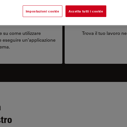
Impostazioni cookie
Accetta tutti i cookie
tivo
 su come utilizzare
Trova il tuo lavoro ne
e eseguire un’applicazione
tema.
a
tro