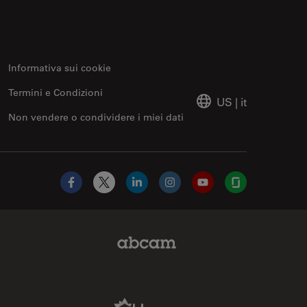
Informativa sui cookie
Termini e Condizioni
US
|
it
Non vendere o condividere i miei dati
Facebook
X
LinkedIn
Instagram
YouTube
Glassdoor
.com
Abcam Limited Link
ria
Aldevron Link