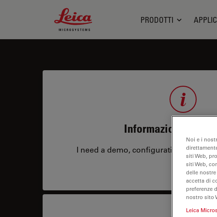
Leica Microsystems Logo
PRODOTTI
APPLIC
Informazioni sul pr
Noi e i nost
direttamente
I need a demo, configuration, service co
siti Web, pr
siti Web, co
delle nostre
accetta di c
preferenze 
nostro sito 
Leica Micro