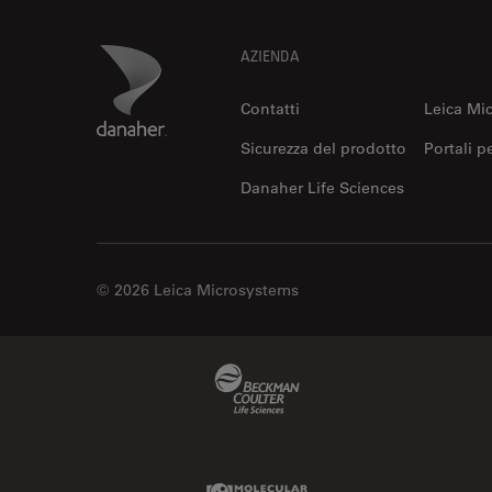
Footer
Danaher Logo
AZIENDA
DB Surgical, Inc.
Partner autorizzato locale
Contatti
Leica Mi
Sicurezza del prodotto
Portali p
Danaher Life Sciences
© 2026 Leica Microsystems
DMI Medical, Inc.
Partner autorizzato locale
Beckman Coulter Link
Molecular Devices Link