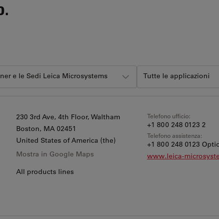
o.
tner e le Sedi Leica Microsystems
Tutte le applicazioni
Telefono ufficio:
230 3rd Ave, 4th Floor, Waltham
+1 800 248 0123 2
Boston
, MA 02451
Telefono assistenza:
United States of America (the)
+1 800 248 0123 Optio
Mostra in Google Maps
www.leica-microsys
All products lines