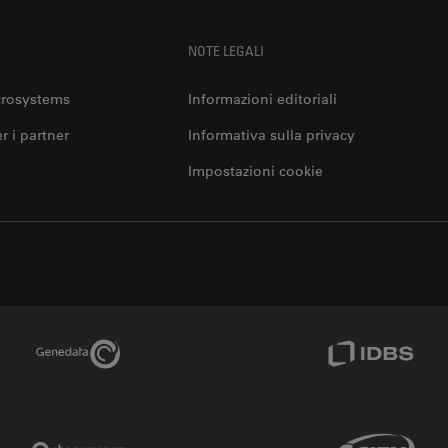
NOTE LEGALI
12480 W Atlantic Blvd Suite 1
dbsurgical.com/
Coral Springs
, 33071
crosystems
Informazioni editoriali
United States of America (the)
Mostra in Google Maps
er i partner
Informativa sulla privacy
Impostazioni cookie
Microsurgery
Odontoiatria:
4611 S. University dr. Suite#435
www.dmimedicalusa
Davie
, 33328
United States of America (the)
Genedata Link
IDBS Link
Mostra in Google Maps
Clinica
Didattica
Campo largo
Microsurgery
Confocale
Indust
Phenomenex Link
Sciex Link
Oftalmologia
Preparazione del campione EM