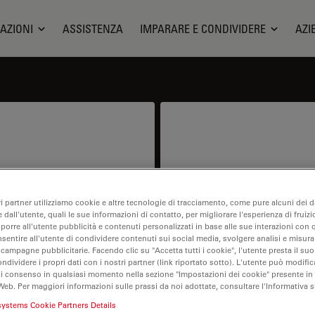
AZIONI
ASSISTENZA
IMPARARE E CONDIVIDERE
AZI
odotto
Assis
ri partner utilizziamo cookie e altre tecnologie di tracciamento, come pure alcuni dei da
 dall'utente, quali le sue informazioni di contatto, per migliorare l'esperienza di fruizi
ntract or price info.
I need help keeping my 
oporre all'utente pubblicità e contenuti personalizzati in base alle sue interazioni con q
spare parts,
nsentire all'utente di condividere contenuti sui social media, svolgere analisi e misurar
 campagne pubblicitarie. Facendo clic su "Accetta tutti i cookie", l'utente presta il s
ondividere i propri dati con i nostri partner (link riportato sotto). L'utente può modific
di consenso in qualsiasi momento nella sezione "Impostazioni dei cookie" presente in
Web. Per maggiori informazioni sulle prassi da noi adottate, consultare l'Informativa 
systems Cookie Partners Details