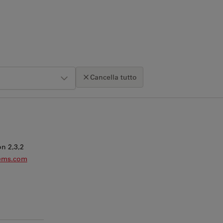
Cancella tutto
Clicca sulla mappa per attivare lo zoom con la rotellina
n 2,3,2
tems.com