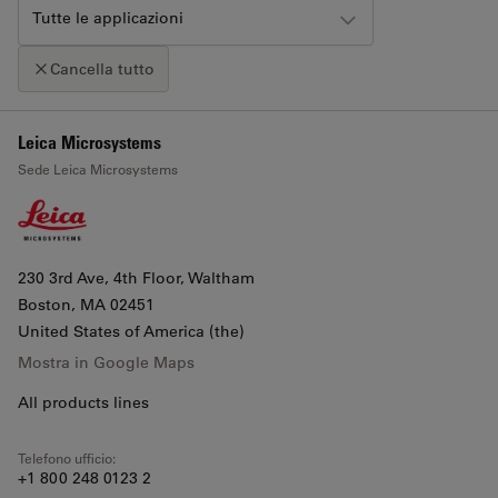
Tutte le applicazioni
Cancella tutto
+
Leica Microsystems
Clicca sulla mappa per attivare lo zoom con la rotellina
Sede Leica Microsystems
−
230 3rd Ave, 4th Floor, Waltham
Boston
, MA 02451
United States of America (the)
Mostra in Google Maps
All products lines
Telefono ufficio:
+1 800 248 0123 2