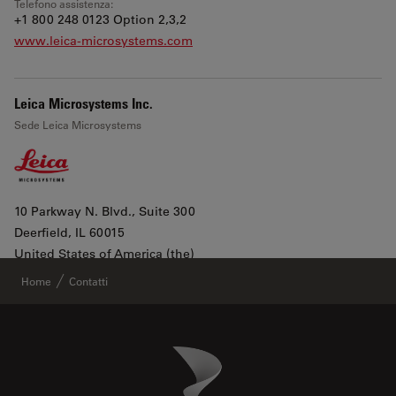
Telefono assistenza:
+1 800 248 0123 Option 2,3,2
www.leica-microsystems.com
Leica Microsystems Inc.
Sede Leica Microsystems
10 Parkway N. Blvd., Suite 300
Deerfield
, IL 60015
Leaflet
|
©
OpenStreetMap
contributors ©
CARTO
United States of America (the)
Mostra in Google Maps
Home
Contatti
All products lines
Danaher Logo
Footer
Telefono ufficio:
+1 800 248 0123 2
Telefono assistenza: