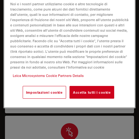
I need help keeping my system running: technical
Noi e i nostri partner utilizziamo cookie e altre tecnologie di
tracciamento, come pure alcuni dei dati fornitici direttamente
service, repairs, spare parts, upgrades or software
dall'utente, quali le sue informazioni di contatto, per migliorare
licenses.
l'esperienza di fruizione dei nostri siti Web, proporre all'utente pubblicità
e contenuti personalizzati in base alle sue interazioni con questi e altri
siti Web, consentire all'utente di condividere contenuti sui social media,
svolgere analisi e misurare l'efficacia delle nostre campagne
pubblicitarie. Facendo clic su "Accetta tutti i cookie", l'utente presta il
suo consenso e accetta di condividere i propri dati con i nostri partner
(link riportato sotto). L'utente può modificare le proprie preferenze di
consenso in qualsiasi momento nella sezione "Impostazioni dei cookie"
presente in fondo al nostro sito Web. Per maggiori informazioni sulle
Supporto applicativo
prassi da noi adottate, consultare l'Informativa sui cookie
Leica Microsystems Cookie Partners Details
Ho bisogno di assistenza o formazione su come
utilizzare correttamente il mio sistema oppure su
Impostazioni cookie
Accetta tutti i cookie
come eseguire un’applicazione specifica con il mio
sistema.