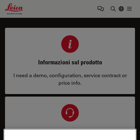
Leica Microsystems Logo
Togg
Inserire il 
Informazioni sul prodotto
I need a demo, configuration, service contract or
price info.
Assistenza e riparazione