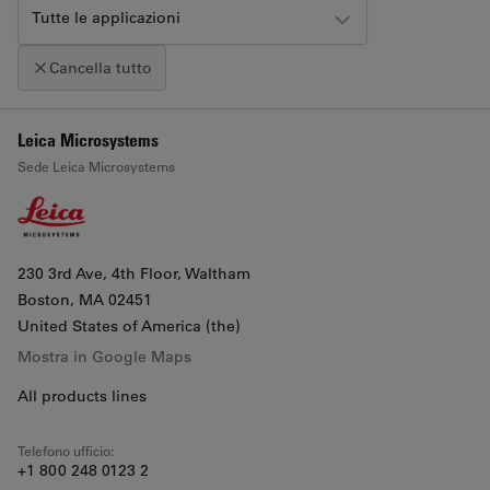
Tutte le applicazioni
Cancella tutto
+
Leica Microsystems
Clicca sulla mappa per attivare lo zoom con la rotellina
Sede Leica Microsystems
−
230 3rd Ave, 4th Floor, Waltham
Boston
, MA 02451
United States of America (the)
Mostra in Google Maps
All products lines
Telefono ufficio:
+1 800 248 0123 2