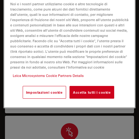
I need help keeping my system running: technical
Noi e i nostri partner utilizziamo cookie e altre tecnologie di
tracciamento, come pure alcuni dei dati fornitici direttamente
service, repairs, spare parts, upgrades or software
dall'utente, quali le sue informazioni di contatto, per migliorare
licenses.
l'esperienza di fruizione dei nostri siti Web, proporre all'utente pubblicità
e contenuti personalizzati in base alle sue interazioni con questi e altri
siti Web, consentire all'utente di condividere contenuti sui social media,
svolgere analisi e misurare l'efficacia delle nostre campagne
pubblicitarie. Facendo clic su "Accetta tutti i cookie", l'utente presta il
suo consenso e accetta di condividere i propri dati con i nostri partner
(link riportato sotto). L'utente può modificare le proprie preferenze di
consenso in qualsiasi momento nella sezione "Impostazioni dei cookie"
presente in fondo al nostro sito Web. Per maggiori informazioni sulle
Supporto applicativo
prassi da noi adottate, consultare l'Informativa sui cookie
Leica Microsystems Cookie Partners Details
Ho bisogno di assistenza o formazione su come
utilizzare correttamente il mio sistema oppure su
Impostazioni cookie
Accetta tutti i cookie
come eseguire un’applicazione specifica con il mio
sistema.