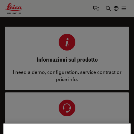
Leica Microsystems Logo
Togg
Inserire il 
Informazioni sul prodotto
I need a demo, configuration, service contract or
price info.
Assistenza e riparazione