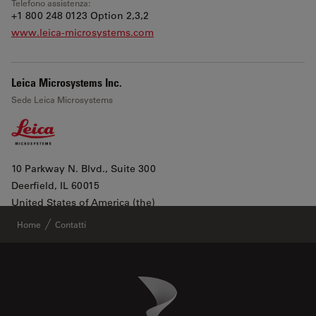
Telefono assistenza:
+1 800 248 0123 Option 2,3,2
www.leica-microsystems.com
Leica Microsystems Inc.
Sede Leica Microsystems
10 Parkway N. Blvd., Suite 300
Deerfield
, IL 60015
Leaflet
|
©
OpenStreetMap
contributors ©
CARTO
United States of America (the)
Mostra in Google Maps
Home
Contatti
All products lines
Danaher Logo
Footer
Telefono ufficio:
+1 800 248 0123 2
Telefono assistenza: