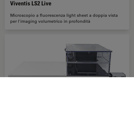
Viventis LS2 Live
Microscopio a fluorescenza light sheet a doppia vista
per l'imaging volumetrico in profondità
Viventis LS1 Live
Il microscopio Viventis LS1 Live è un sistema avanzato
di imaging light sheet.