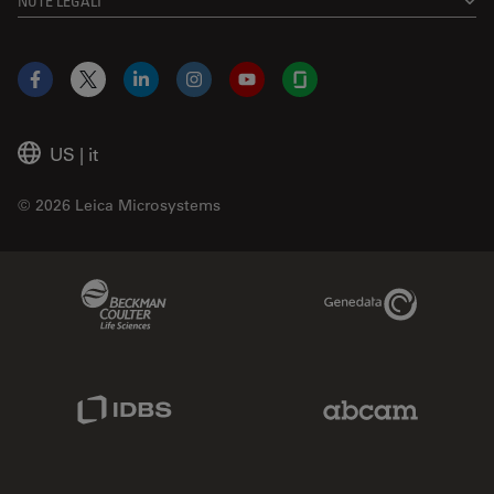
NOTE LEGALI
Facebook
X
LinkedIn
Instagram
YouTube
Glassdoor
US
|
it
© 2026 Leica Microsystems
Beckman Coulter Link
Genedata Link
IDBS Link
Abcam Limited