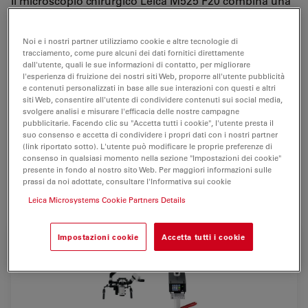
Il microscopio chirurgico Leica M525 F20 combina una
brillante qualità ottica
e manovrabilità
superiore
. Le
immagini cristalline e nitide e l'ampia profondità di
Noi e i nostri partner utilizziamo cookie e altre tecnologie di
campo consentono al chirurgo di osservare anche i
più
tracciamento, come pure alcuni dei dati fornitici direttamente
piccoli dettagli
.
dall'utente, quali le sue informazioni di contatto, per migliorare
l'esperienza di fruizione dei nostri siti Web, proporre all'utente pubblicità
e contenuti personalizzati in base alle sue interazioni con questi e altri
L'illuminazione in base alla distanza di lavoro fornisce
siti Web, consentire all'utente di condividere contenuti sui social media,
una luce sufficiente per i siti chirurgici profondi pur
svolgere analisi e misurare l'efficacia delle nostre campagne
pubblicitarie. Facendo clic su "Accetta tutti i cookie", l'utente presta il
garantendo la sicurezza del paziente.
suo consenso e accetta di condividere i propri dati con i nostri partner
(link riportato sotto). L'utente può modificare le proprie preferenze di
Microscopio progettato per
otorinolaringoiatria
, Leica
consenso in qualsiasi momento nella sezione "Impostazioni dei cookie"
M525 F20 è ideale anche per procedure
spinali, della
presente in fondo al nostro sito Web. Per maggiori informazioni sulle
prassi da noi adottate, consultare l'Informativa sui cookie
mano
e plastiche/ricostruttive.
Leica Microsystems Cookie Partners Details
Impostazioni cookie
Accetta tutti i cookie