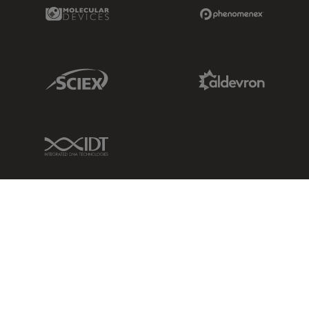
Molecular Devices Link
Phenomenex L
Sciex Link
Aldevron Link
IDT Link