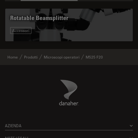
Rotatable Beamsplitter
Accessori
Home
Prodotti
Microscopi operatori
M525 F20
Danaher Logo
Footer
AZIENDA