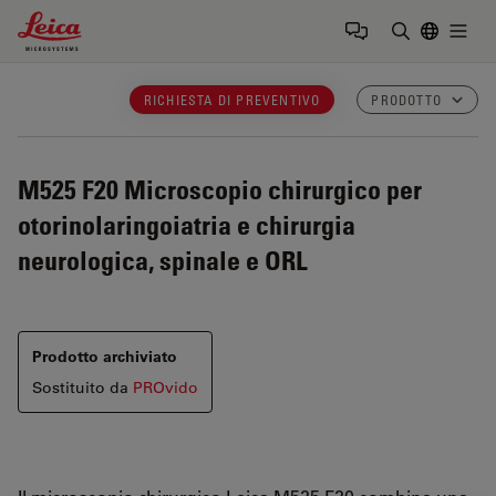
Leica Microsystems Logo
Togg
Inserire il 
RICHIESTA DI PREVENTIVO
PRODOTTO
M525 F20
Microscopio chirurgico per
otorinolaringoiatria e chirurgia
neurologica, spinale e ORL
Prodotto archiviato
Sostituito da
PROvido