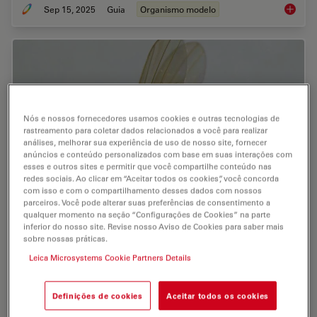
Sep 15, 2025
Guia
Organismo modelo
A Guide
Nós e nossos fornecedores usamos cookies e outras tecnologias de
rastreamento para coletar dados relacionados a você para realizar
análises, melhorar sua experiência de uso de nosso site, fornecer
anúncios e conteúdo personalizados com base em suas interações com
esses e outros sites e permitir que você compartilhe conteúdo nas
redes sociais. Ao clicar em “Aceitar todos os cookies”, você concorda
com isso e com o compartilhamento desses dados com nossos
parceiros. Você pode alterar suas preferências de consentimento a
qualquer momento na seção “Configurações de Cookies” na parte
A Guide to Using Microscopy for Drosophila
inferior do nosso site. Revise nosso Aviso de Cookies para saber mais
sobre nossas práticas.
(Fruit Fly) Research
Leica Microsystems Cookie Partners Details
The fruit fly, typically Drosophila melanogaster, has
been used as a model organism for over a century. One
Definições de cookies
Aceitar todos os cookies
reason is that many disease-related genes are shared
between Drosophila and humans. It is…