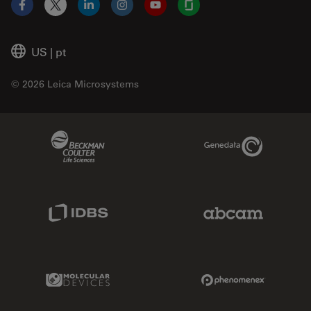
Facebook
X
LinkedIn
Instagram
YouTube
Glassdoor
US
|
pt
© 2026 Leica Microsystems
Beckman Coulter Link
Genedata Link
IDBS Link
Abcam Limited
Molecular Devices Link
Phenomenex L