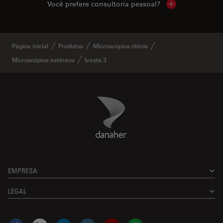
Você prefere consultoria pessoal?
Show local cont
Página inicial
Produtos
Microscópios óticos
Microscópios estéreos
Ivesta 3
Danaher Logo
Footer
EMPRESA
LEGAL