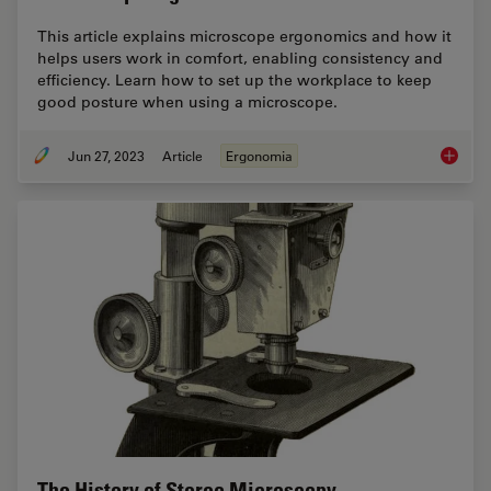
This article explains microscope ergonomics and how it
helps users work in comfort, enabling consistency and
efficiency. Learn how to set up the workplace to keep
good posture when using a microscope.
Jun 27, 2023
Article
Ergonomia
Microsc
The History of Stereo Microscopy