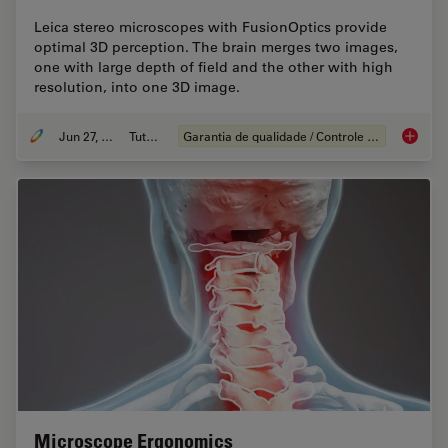
Leica stereo microscopes with FusionOptics provide
optimal 3D perception. The brain merges two images,
one with large depth of field and the other with high
resolution, into one 3D image.
Jun 27, 2023
Tutorial
Garantia de qualidade / Controle de qualidade
What is
Microscope Ergonomics