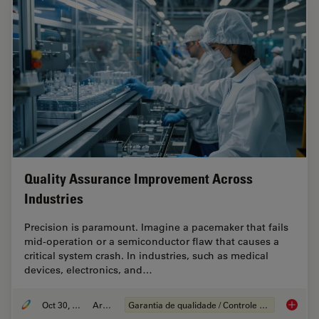
Quality Assurance Improvement Across
Industries
Precision is paramount. Imagine a pacemaker that fails
mid-operation or a semiconductor flaw that causes a
critical system crash. In industries, such as medical
devices, electronics, and…
Oct 30, 2025
Article
Garantia de qualidade / Controle de qualidade
Quality