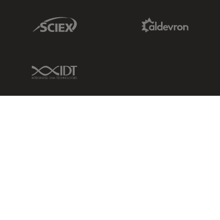
Sciex Link
Aldevron Link
IDT Link