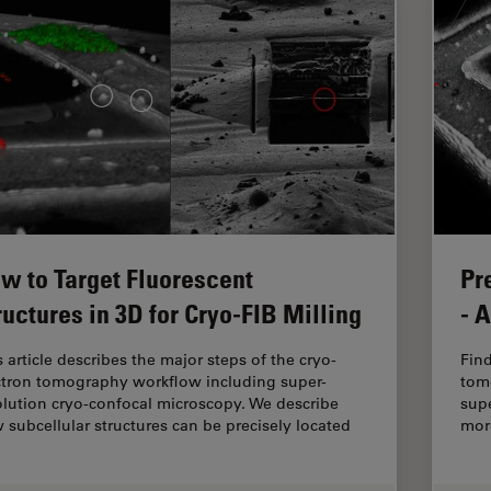
w to Target Fluorescent
Pr
ructures in 3D for Cryo-FIB Milling
- 
s article describes the major steps of the cryo-
Fin
ctron tomography workflow including super-
tom
olution cryo-confocal microscopy. We describe
supe
 subcellular structures can be precisely located
more
…