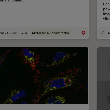
um nanômetro.
Coh
powe
imag
vibr
Mar 21, 2022
Guia
Microscopia Crioeletrônica
M
Tomografia crioelet