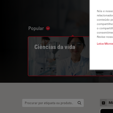
Nós e nosso
relacionados
conteúdo pe
compartilhe
Popular
o compartil
Show subnavigation
consentimen
Revise noss
Leica Micro
Ciências da vida
Mi