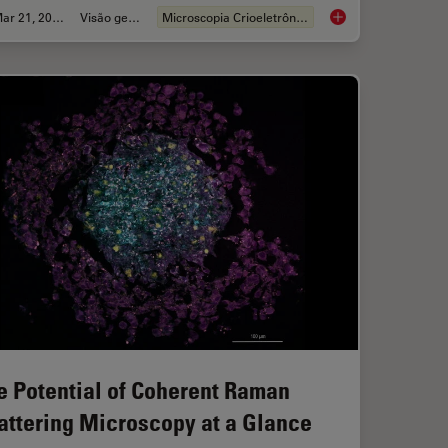
Mar 21, 2022
Visão geral
Microscopia Crioeletrônica
scent Structures in 3D for Cryo-FIB Milling
Precise 3D Targeting
e Potential of Coherent Raman
attering Microscopy at a Glance