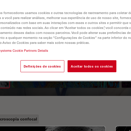
s fornecedores usamos cookies e outras tecnologias de rastreamento para coletar 
 a você para realizar análises, melhorar sua experiência de uso de nosso site, fornec
rsonalizados com base em suas interações com esses e outros sites e permitir que 
 conteúdo nas redes sociais. Ao clicar em “Aceitar todos os cookies”, você concorda
hamento desses dados com nossos parceiros. Você pode alterar suas preferências de
to a qualquer momento na seção “Configurações de Cookies” na parte inferior do no
o Aviso de Cookies para saber mais sobre nossas práticas.
systems Cookie Partners Details
A Guide to Fluorescence
Lifetime Imaging Microscopy
Definições de cookies
Aceitar todos os cookies
(FLIM)
croscopia confocal