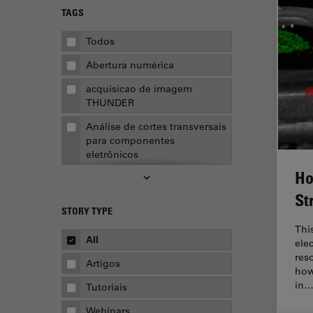
TAGS
Todos
Abertura numérica
acquisicao de imagem
THUNDER
Análise de cortes transversais
para componentes
eletrônicos
Ho
Análise de imagens
St
Análise de limpeza
STORY TYPE
Análise multiplex espacial
Thi
All
ele
Anatomia Patológica
res
Artigos
how
Aquisição de imagens
in
Tutoriais
Aquisição de imagens 3D
Webinars