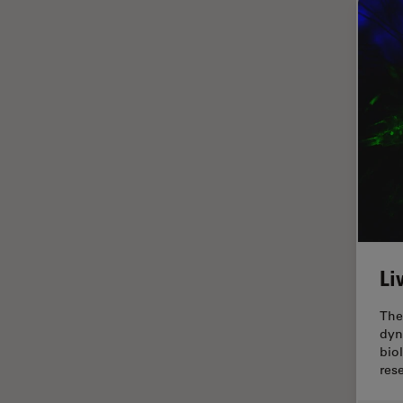
HyD
Imagem e análise tecidual
avançada
Imagem pelo microhub
Imagenologia in vivo de
organismo completo
Imunofluorescência
Indústria de eletrônicos e
semicondutores
Indústria Metalúrgica
Li
Inteligência Artificial
The
Inverted Microscopy
dyn
Lente objetiva
bio
res
Limite de difração