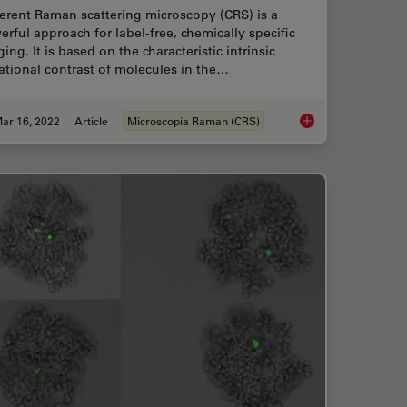
erent Raman scattering microscopy (CRS) is a
rful approach for label-free, chemically specific
ing. It is based on the characteristic intrinsic
ational contrast of molecules in the…
ar 16, 2022
Article
Microscopia Raman (CRS)
rônica
The Potential of Coh