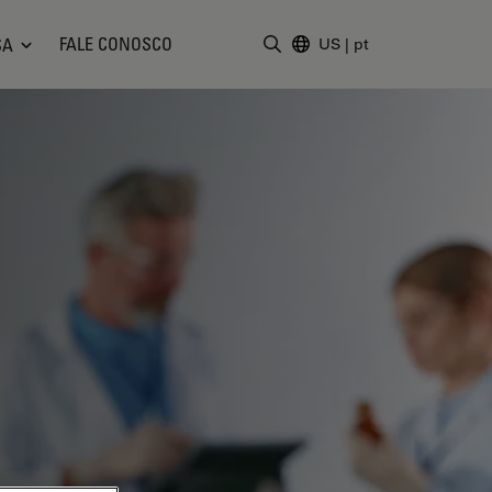
FALE CONOSCO
SA
US
|
pt
Insira o termo da pesquisa