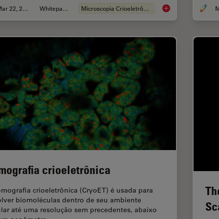
Mar 22, 2022
Whitepaper
Microscopia Crioeletrônica
How to Target Fluore
mografia crioeletrônica
Th
omografia crioeletrônica (CryoET) é usada para
olver biomoléculas dentro de seu ambiente
Sc
ular até uma resolução sem precedentes, abaixo