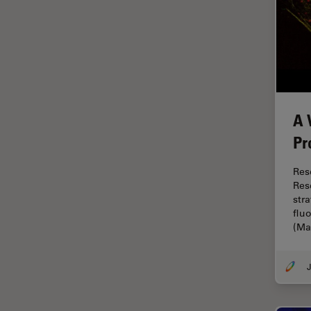
FLIM (Fluorescence Lifetime
Imaging Microscopy)
Fluorescência
Fluoróforo
FluoSync
FRAP
A 
Fresamento por feixe de íons
Pr
FRET
Res
Funcionalidades do
Res
STELLARIS
str
flu
Garantia de qualidade /
(M
Controle de qualidade
Ginecologia e Urologia
J
Grãos
Histórico