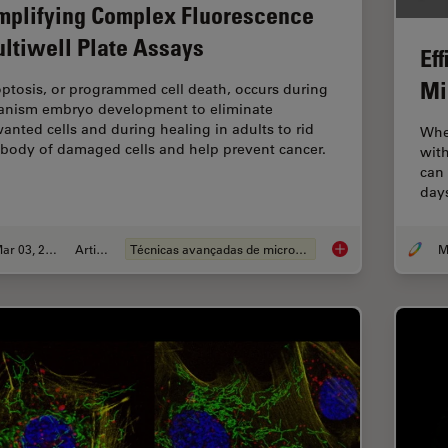
mplifying Complex Fluorescence
ltiwell Plate Assays
Ef
Mi
ptosis, or programmed cell death, occurs during
anism embryo development to eliminate
anted cells and during healing in adults to rid
Whe
 body of damaged cells and help prevent cancer.
with
can 
day
Mar 03, 2022
Article
Técnicas avançadas de microscopia
Simplifying Complex