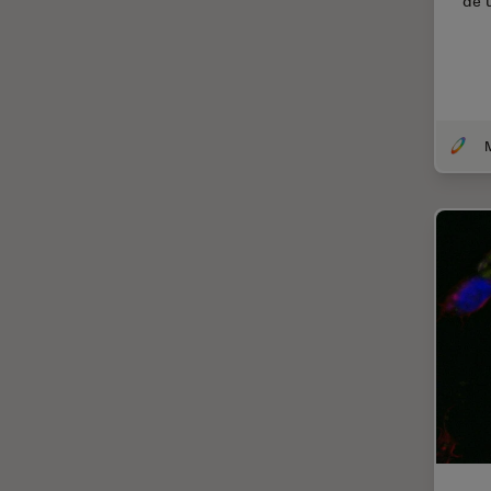
de 
Francisco
Ciência e Análise de Materiais
Ciências forenses
Cirurgia da coluna vertebral
Cirurgia da Córnea
Cirurgia de catarata
Cirurgia de glaucoma
Cirurgia de retina
CLEM
Coloração
Congelamento de alta
pressão
Conservação de arte
Contrast Methods in Light