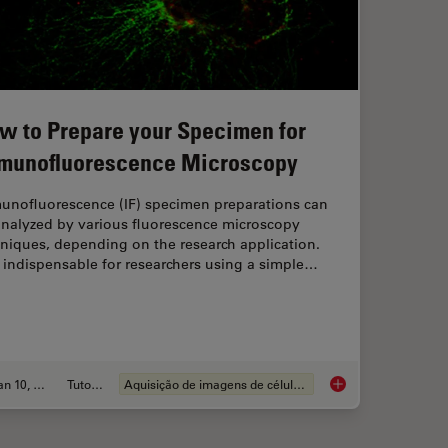
w to Prepare your Specimen for
munofluorescence Microscopy
unofluorescence (IF) specimen preparations can
analyzed by various fluorescence microscopy
niques, depending on the research application.
s indispensable for researchers using a simple…
Jan 10, 2022
Tutorial
Aquisição de imagens de células vivas
of Fluorescent Probes
How to Prepare you