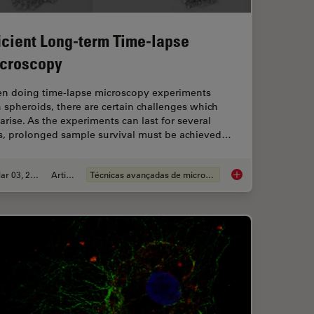
ficient Long-term Time-lapse
croscopy
n doing time-lapse microscopy experiments
 spheroids, there are certain challenges which
arise. As the experiments can last for several
s, prolonged sample survival must be achieved…
Mar 03, 2022
Article
Técnicas avançadas de microscopia
 Fluorescence Multiwell Plate Assays
Efficient Long-term 