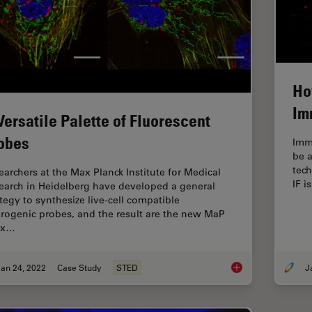
Ho
Im
Versatile Palette of Fluorescent
obes
Imm
be 
tech
earchers at the Max Planck Institute for Medical
IF i
earch in Heidelberg have developed a general
ategy to synthesize live-cell compatible
orogenic probes, and the result are the new MaP
ax…
an 24, 2022
Case Study
STED
A Versatile Palette 