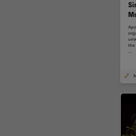
Microscopy
Si
Cryo SEM
Mu
Cultura de células
Apo
Dissecação
org
unw
Doenças neurodegenerativas
the
…
Drosophila Research
Educação
Ergonomia
Especialidades médicas
Espectroscopia de
decomposição induzida por
laser (LIBS)
F-Techniques
Fabricação de baterias