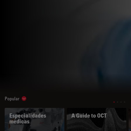
Popular
Show subnavigation
Especialidades
A Guide to OCT
médicas