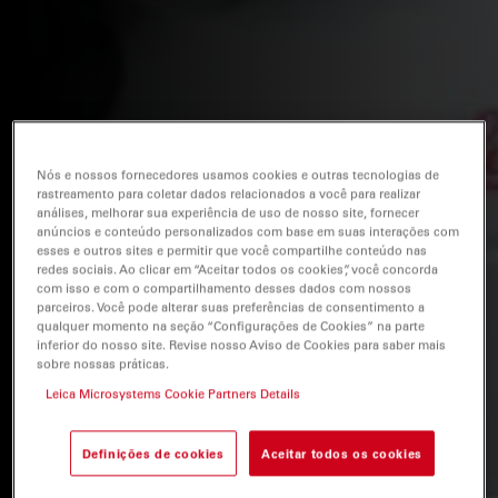
Nós e nossos fornecedores usamos cookies e outras tecnologias de
rastreamento para coletar dados relacionados a você para realizar
análises, melhorar sua experiência de uso de nosso site, fornecer
anúncios e conteúdo personalizados com base em suas interações com
esses e outros sites e permitir que você compartilhe conteúdo nas
redes sociais. Ao clicar em “Aceitar todos os cookies”, você concorda
com isso e com o compartilhamento desses dados com nossos
parceiros. Você pode alterar suas preferências de consentimento a
qualquer momento na seção “Configurações de Cookies” na parte
inferior do nosso site. Revise nosso Aviso de Cookies para saber mais
sobre nossas práticas.
Leica Microsystems Cookie Partners Details
Definições de cookies
Aceitar todos os cookies