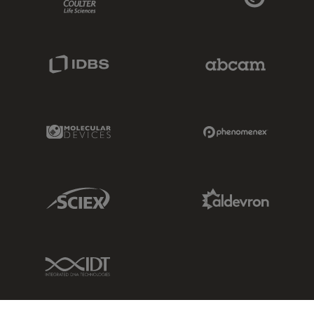
IDBS Link
Abcam Limited
Molecular Devices Link
Phenomenex L
Sciex Link
Aldevron Link
IDT Link