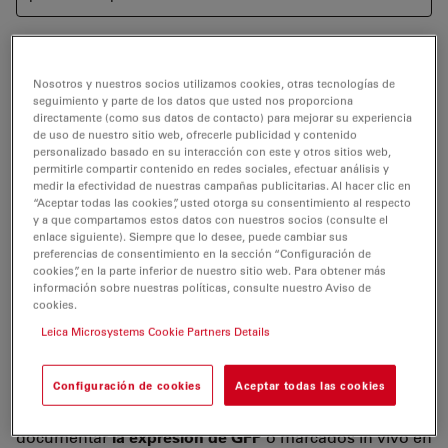
Nosotros y nuestros socios utilizamos cookies, otras tecnologías de
La <link products microscope-cameras
seguimiento y parte de los datos que usted nos proporciona
microscope>cámara digital a color Leica DFC310 FX
de
directamente (como sus datos de contacto) para mejorar su experiencia
de uso de nuestro sitio web, ofrecerle publicidad y contenido
1,4 megapíxeles
está diseñada para las exigentes
personalizado basado en su interacción con este y otros sitios web,
aplicaciones de
luz transmitida
y fluorescencia en
permitirle compartir contenido en redes sociales, efectuar análisis y
medir la efectividad de nuestras campañas publicitarias. Al hacer clic en
biología celular
, biología del desarrollo y medicina.
“Aceptar todas las cookies”, usted otorga su consentimiento al respecto
y a que compartamos estos datos con nuestros socios (consulte el
La refrigeración por Peltier de los elementos del sensor
enlace siguiente). Siempre que lo desee, puede cambiar sus
en la cámara crea
imágenes sin ruido
incluso en
preferencias de consentimiento en la sección “Configuración de
cookies”, en la parte inferior de nuestro sitio web. Para obtener más
muestras poco luminosas. Diversos modos de
información sobre nuestras políticas, consulte nuestro Aviso de
adquisición, como el binning (agrupación), permiten
cookies.
una monitorización
precisa
de los procesos de
Leica Microsystems Cookie Partners Details
dinámica rápida en células vivas, obteniendo hasta 71
imágenes por segundo.
Configuración de cookies
Aceptar todas las cookies
La cámara Leica DFC310 FX es perfecta para
documentar
la expresión de GFP
o marcados in vivo en