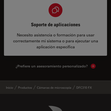
Soporte de aplicaciones
Necesito asistencia o formación para usar
correctamente mi sistema o para ejecutar una
aplicación específica
¿Prefiere un asesoramiento personalizado?
Show local 
✕
Inicio
Productos
Cámaras de microscopía
DFC310 FX
Danaher Logo
Footer