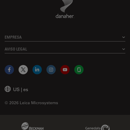
EMPRESA
AVISO LEGAL
Facebook
X
LinkedIn
Instagram
YouTube
Glassdoor
US
|
es
© 2026 Leica Microsystems
Beckman Coulter Link
Genedata Link