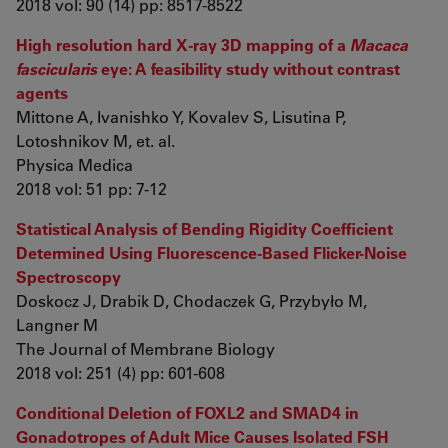
2018 vol: 90 (14) pp: 8517-8522
High resolution hard X-ray 3D mapping of a
Macaca
fascicularis
eye: A feasibility study without contrast
agents
Mittone A, Ivanishko Y, Kovalev S, Lisutina P,
Lotoshnikov M, et. al.
Physica Medica
2018 vol: 51 pp: 7-12
Statistical Analysis of Bending Rigidity Coefficient
Determined Using Fluorescence-Based Flicker-Noise
Spectroscopy
Doskocz J, Drabik D, Chodaczek G, Przybyło M,
Langner M
The Journal of Membrane Biology
2018 vol: 251 (4) pp: 601-608
Conditional Deletion of FOXL2 and SMAD4 in
Gonadotropes of Adult Mice Causes Isolated FSH