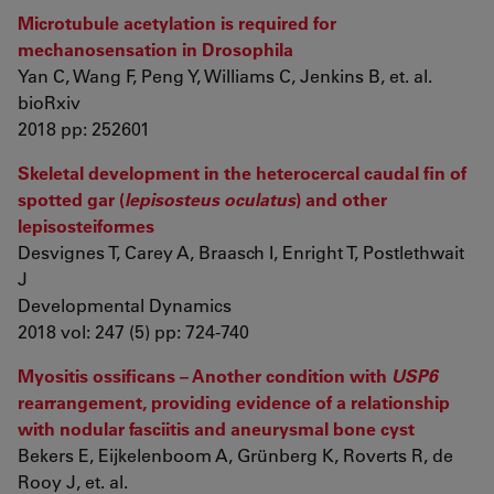
Microtubule acetylation is required for
mechanosensation in Drosophila
Yan C, Wang F, Peng Y, Williams C, Jenkins B, et. al.
bioRxiv
2018 pp: 252601
Skeletal development in the heterocercal caudal fin of
spotted gar (
lepisosteus oculatus
) and other
lepisosteiformes
Desvignes T, Carey A, Braasch I, Enright T, Postlethwait
J
Developmental Dynamics
2018 vol: 247 (5) pp: 724-740
Myositis ossificans – Another condition with
USP6
rearrangement, providing evidence of a relationship
with nodular fasciitis and aneurysmal bone cyst
Bekers E, Eijkelenboom A, Grünberg K, Roverts R, de
Rooy J, et. al.