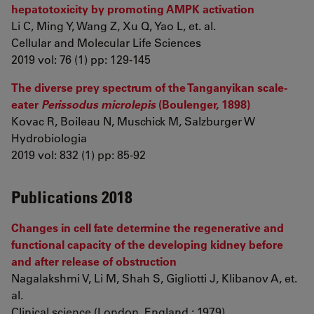
hepatotoxicity by promoting AMPK activation
Li C, Ming Y, Wang Z, Xu Q, Yao L, et. al.
Cellular and Molecular Life Sciences
2019 vol: 76 (1) pp: 129-145
The diverse prey spectrum of the Tanganyikan scale-
eater
Perissodus microlepis
(Boulenger, 1898)
Kovac R, Boileau N, Muschick M, Salzburger W
Hydrobiologia
2019 vol: 832 (1) pp: 85-92
Publications 2018
Changes in cell fate determine the regenerative and
functional capacity of the developing kidney before
and after release of obstruction
Nagalakshmi V, Li M, Shah S, Gigliotti J, Klibanov A, et.
al.
Clinical science (London, England : 1979)