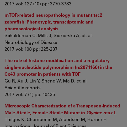
2017 vol: 127 (10) pp: 3770-3783
mTOR-related neuropathology in mutant tsc2
zebrafish: Phenotypic, transcriptomic and
pharmacological analysis
Scheldeman C, Mills J, Siekierska A, et. al.
Neurobiology of Disease
2017 vol: 108 pp: 225-237
The role of histone modification and a regulatory
single-nucleotide polymorphism (rs2071166) in the
Cx43 promoter in patients with TOF
Gu R, Xu J, Lin Y, Sheng W, Ma D, et. al.
Scientific reports
2017 vol: 7 (1) pp: 10435
Microscopic Characterization of a Transposon-Induced
Male-Sterile, Female-Sterile Mutant in
Glycine max
L.
Thilges K, Chamberlin M, Albertsen M, Horner H
International Journal of Plant Sciences