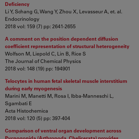
Deficiency
Li Y, Schang G, Wang Y, Zhou X, Levasseur A, et. al.
Endocrinology
2018 vol: 159 (7) pp: 2641-2655
A comment on the position dependent diffusion
coefficient representation of structural heterogeneity
Wolfson M, Liepold C, Lin B, Rice S
The Journal of Chemical Physics
2018 vol: 148 (19) pp: 194901
Telocytes in human fetal skeletal muscle interstitium
during early myogenesis
Marini M, Manetti M, Rosa I, Ibba-Manneschi L,
Sgambati E
Acta Histochemica
2018 vol: 120 (5) pp: 397-404
Comparison of ventral organ development across
Pycnogonida (Arthropoda, Chelicerata) provides