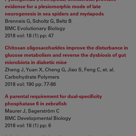
evidence for a plesiomorphic mode of late
neurogenesis in sea spiders and myriapods
Brenneis G, Scholtz G, Beltz B
BMC Evolutionary Biology
2018 vol: 18 (1) pp: 47
Chitosan oligosaccharides improve the disturbance in
glucose metabolism and reverse the dysbiosis of gut
microbiota in diabetic mice
Zheng J, Yuan X, Cheng G, Jiao S, Feng C, et. al.
Carbohydrate Polymers
2018 vol: 190 pp: 77-86
A parental requirement for dual-specificity
phosphatase 6 in zebrafish
Maurer J, Sagerström C
BMC Developmental Biology
2018 vol: 18 (1) pp: 6