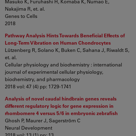
Masuko K, Furuhashi H, Komaba K, Numao E,
Nakajima R, et. al.
Genes to Cells
2018
Pathway Analysis Hints Towards Beneficial Effects of
Long-Term Vibration on Human Chondrocytes
Lützenberg R, Solano K, Buken C, Sahana J, Riwaldt S,
et. al.
Cellular physiology and biochemistry : international
journal of experimental cellular physiology,
biochemistry, and pharmacology
2018 vol: 47 (4) pp: 1729-1741
Analysis of novel caudal hindbrain genes reveals
different regulatory logic for gene expression in
rhombomere 4 versus 5/6 in embryonic zebrafish
Ghosh P, Maurer J, Sagerström C
Neural Development
2018 vol: 13 (1) pp: 13