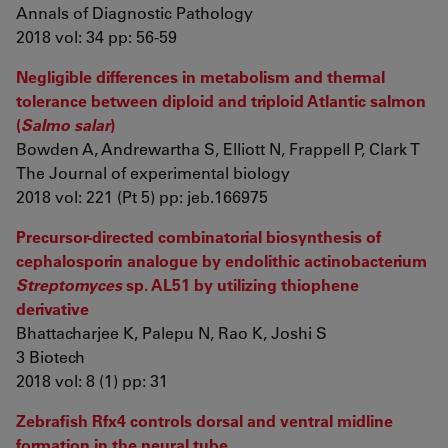
Annals of Diagnostic Pathology
2018 vol: 34 pp: 56-59
Negligible differences in metabolism and thermal
tolerance between diploid and triploid Atlantic salmon
(
Salmo salar
)
Bowden A, Andrewartha S, Elliott N, Frappell P, Clark T
The Journal of experimental biology
2018 vol: 221 (Pt 5) pp: jeb.166975
Precursor-directed combinatorial biosynthesis of
cephalosporin analogue by endolithic actinobacterium
Streptomyces
sp. AL51 by utilizing thiophene
derivative
Bhattacharjee K, Palepu N, Rao K, Joshi S
3 Biotech
2018 vol: 8 (1) pp: 31
Zebrafish Rfx4 controls dorsal and ventral midline
formation in the neural tube