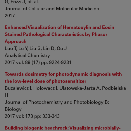
G, Frizzi J, et. al.
Journal of Cellular and Molecular Medicine
2017
Enhanced Visualization of Hematoxylin and Eosin
Stained Pathological Characteristics by Phasor
Approach
Luo T, Lu Y, Liu S, Lin D, Qu J
Analytical Chemistry
2017 vol: 89 (17) pp: 9224-9231
Towards dosimetry for photodynamic diagnosis with
the low-level dose of photosensitizer
Buzalewicz I, Hołowacz I, Ulatowska-Jarża A, Podbielska
H
Journal of Photochemistry and Photobiology B:
Biology
2017 vol: 173 pp: 333-343
Building biogenic beachrock: Visualizing microbially-