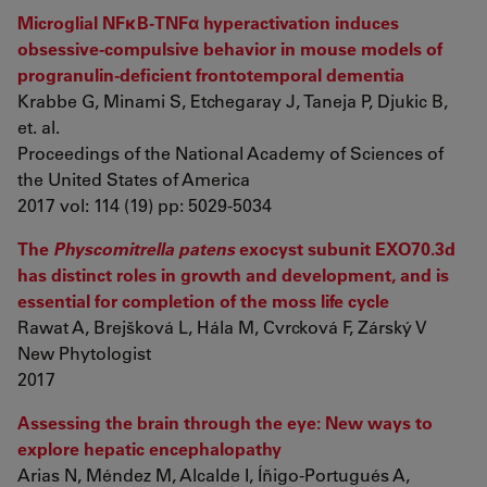
Microglial NFκB-TNFα hyperactivation induces
obsessive-compulsive behavior in mouse models of
progranulin-deficient frontotemporal dementia
Krabbe G, Minami S, Etchegaray J, Taneja P, Djukic B,
et. al.
Proceedings of the National Academy of Sciences of
the United States of America
2017 vol: 114 (19) pp: 5029-5034
The
Physcomitrella patens
exocyst subunit EXO70.3d
has distinct roles in growth and development, and is
essential for completion of the moss life cycle
Rawat A, Brejšková L, Hála M, Cvrcková F, Zárský V
New Phytologist
2017
Assessing the brain through the eye: New ways to
explore hepatic encephalopathy
Arias N, Méndez M, Alcalde I, Íñigo-Portugués A,