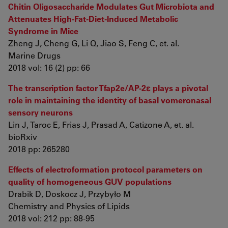
Chitin Oligosaccharide Modulates Gut Microbiota and
Attenuates High-Fat-Diet-Induced Metabolic
Syndrome in Mice
Zheng J, Cheng G, Li Q, Jiao S, Feng C, et. al.
Marine Drugs
2018 vol: 16 (2) pp: 66
The transcription factor Tfap2e/AP-2ε plays a pivotal
role in maintaining the identity of basal vomeronasal
sensory neurons
Lin J, Taroc E, Frias J, Prasad A, Catizone A, et. al.
bioRxiv
2018 pp: 265280
Effects of electroformation protocol parameters on
quality of homogeneous GUV populations
Drabik D, Doskocz J, Przybyło M
Chemistry and Physics of Lipids
2018 vol: 212 pp: 88-95