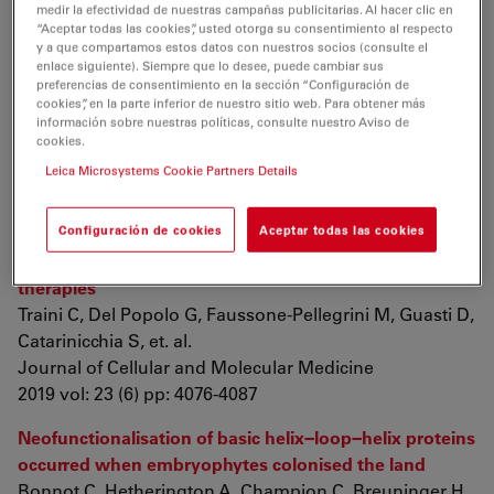
Telocytes constitute a widespread interstitial
medir la efectividad de nuestras campañas publicitarias. Al hacer clic en
meshwork in the lamina propria and underlying
“Aceptar todas las cookies”, usted otorga su consentimiento al respecto
y a que compartamos estos datos con nuestros socios (consulte el
striated muscle of human tongue
enlace siguiente). Siempre que lo desee, puede cambiar sus
Rosa I, Taverna C, Novelli L, Marini M, Ibba-Manneschi
preferencias de consentimiento en la sección “Configuración de
cookies”, en la parte inferior de nuestro sitio web. Para obtener más
L, et. al.
información sobre nuestras políticas, consulte nuestro Aviso de
Scientific Reports
cookies.
2019 vol: 9 (1) pp: 5858
Leica Microsystems Cookie Partners Details
Nerve sprouting and neurogenic inflammation
Configuración de cookies
Aceptar todas las cookies
characterize the neurogenic detrusor overactive
bladder of patients no longer responsive to drug
therapies
Traini C, Del Popolo G, Faussone‐Pellegrini M, Guasti D,
Catarinicchia S, et. al.
Journal of Cellular and Molecular Medicine
2019 vol: 23 (6) pp: 4076-4087
Neofunctionalisation of basic helix−loop−helix proteins
occurred when embryophytes colonised the land
Bonnot C, Hetherington A, Champion C, Breuninger H,