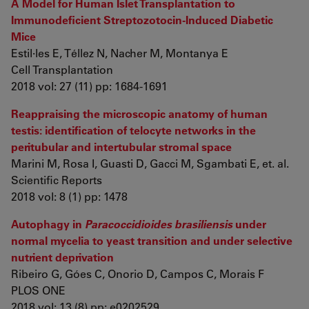
A Model for Human Islet Transplantation to
Immunodeficient Streptozotocin-Induced Diabetic
Mice
Estil·les E, Téllez N, Nacher M, Montanya E
Cell Transplantation
2018 vol: 27 (11) pp: 1684-1691
Reappraising the microscopic anatomy of human
testis: identification of telocyte networks in the
peritubular and intertubular stromal space
Marini M, Rosa I, Guasti D, Gacci M, Sgambati E, et. al.
Scientific Reports
2018 vol: 8 (1) pp: 1478
Autophagy in
Paracoccidioides brasiliensis
under
normal mycelia to yeast transition and under selective
nutrient deprivation
Ribeiro G, Góes C, Onorio D, Campos C, Morais F
PLOS ONE
2018 vol: 13 (8) pp: e0202529