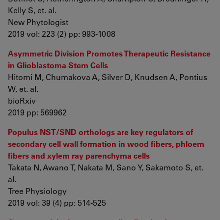
Kelly S, et. al.
New Phytologist
2019 vol: 223 (2) pp: 993-1008
Asymmetric Division Promotes Therapeutic Resistance
in Glioblastoma Stem Cells
Hitomi M, Chumakova A, Silver D, Knudsen A, Pontius
W, et. al.
bioRxiv
2019 pp: 569962
Populus NST/SND orthologs are key regulators of
secondary cell wall formation in wood fibers, phloem
fibers and xylem ray parenchyma cells
Takata N, Awano T, Nakata M, Sano Y, Sakamoto S, et.
al.
Tree Physiology
2019 vol: 39 (4) pp: 514-525