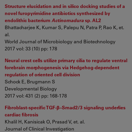
Structure elucidation and in silico docking studies of a
novel furopyrimidine antibiotics synthesized by
endolithic bacterium
Actinomadura
sp. AL2
Bhattacharjee K, Kumar S, Palepu N, Patra P, Rao K, et.
al.
World Journal of Microbiology and Biotechnology
2017 vol: 33 (10) pp: 178
Neural crest cells utilize primary cilia to regulate ventral
forebrain morphogenesis via Hedgehog-dependent
regulation of oriented cell division
Schock E, Brugmann S
Developmental Biology
2017 vol: 431 (2) pp: 168-178
Fibroblast-specific TGF-β–Smad2/3 signaling underlies
cardiac fibrosis
Khalil H, Kanisicak O, Prasad V, et. al.
Journal of Clinical Investigation