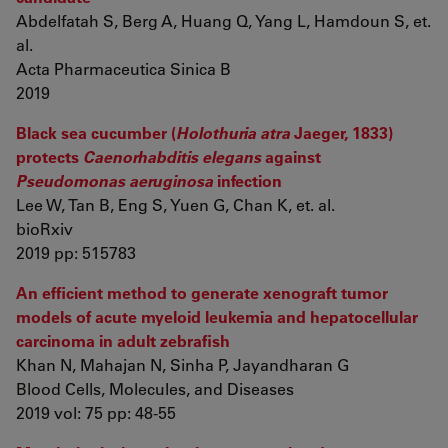
Abdelfatah S, Berg A, Huang Q, Yang L, Hamdoun S, et.
al.
Acta Pharmaceutica Sinica B
2019
Black sea cucumber (
Holothuria atra
Jaeger, 1833)
protects
Caenorhabditis elegans
against
Pseudomonas aeruginosa
infection
Lee W, Tan B, Eng S, Yuen G, Chan K, et. al.
bioRxiv
2019 pp: 515783
An efficient method to generate xenograft tumor
models of acute myeloid leukemia and hepatocellular
carcinoma in adult zebrafish
Khan N, Mahajan N, Sinha P, Jayandharan G
Blood Cells, Molecules, and Diseases
2019 vol: 75 pp: 48-55