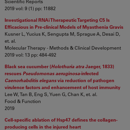
Scientific Reports
2019 vol: 9 (1) pp: 11882
Investigational RNAi Therapeutic Targeting C5 Is
Efficacious in Pre-clinical Models of Myasthenia Gravis
Kusner L, Yucius K, Sengupta M, Sprague A, Desai D,
et. al.
Molecular Therapy - Methods & Clinical Development
2019 vol: 13 pp: 484-492
Black sea cucumber (
Holothuria atra
Jaeger, 1833)
rescues
Pseudomonas aeruginosa
-infected
Caenorhabditis elegans
via reduction of pathogen
virulence factors and enhancement of host immunity
Lee W, Tan B, Eng S, Yuen G, Chan K, et. al.
Food & Function
2019
Cell-specific ablation of Hsp47 defines the collagen-
producing cells in the injured heart