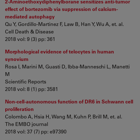
2-Aminoethoxydiphenylborane sensitizes anti-tumor
effect of bortezomib via suppression of calcium-
mediated autophagy
Qu Y, Gordillo-Martinez F, Law B, Han Y, Wu A, et. al.
Cell Death & Disease
2018 vol: 9 (3) pp: 361
Morphological evidence of telocytes in human
synovium
Rosa I, Marini M, Guasti D, Ibba-Manneschi L, Manetti
M
Scientific Reports
2018 vol: 8 (1) pp: 3581
Non-cell-autonomous function of DR6 in Schwann cell
proliferation
Colombo A, Hsia H, Wang M, Kuhn P, Brill M, et. al.
The EMBO journal
2018 vol: 37 (7) pp: e97390