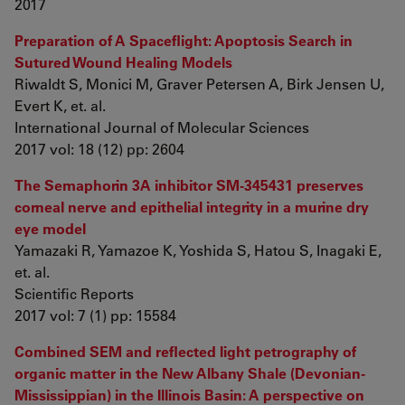
2017
Preparation of A Spaceflight: Apoptosis Search in
Sutured Wound Healing Models
Riwaldt S, Monici M, Graver Petersen A, Birk Jensen U,
Evert K, et. al.
International Journal of Molecular Sciences
2017 vol: 18 (12) pp: 2604
The Semaphorin 3A inhibitor SM-345431 preserves
corneal nerve and epithelial integrity in a murine dry
eye model
Yamazaki R, Yamazoe K, Yoshida S, Hatou S, Inagaki E,
et. al.
Scientific Reports
2017 vol: 7 (1) pp: 15584
Combined SEM and reflected light petrography of
organic matter in the New Albany Shale (Devonian-
Mississippian) in the Illinois Basin: A perspective on