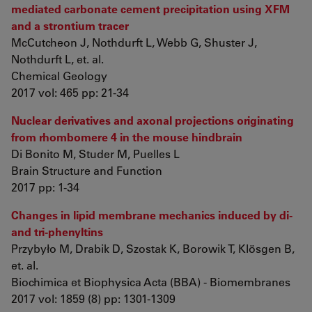
mediated carbonate cement precipitation using XFM
and a strontium tracer
McCutcheon J, Nothdurft L, Webb G, Shuster J,
Nothdurft L, et. al.
Chemical Geology
2017 vol: 465 pp: 21-34
Nuclear derivatives and axonal projections originating
from rhombomere 4 in the mouse hindbrain
Di Bonito M, Studer M, Puelles L
Brain Structure and Function
2017 pp: 1-34
Changes in lipid membrane mechanics induced by di-
and tri-phenyltins
Przybyło M, Drabik D, Szostak K, Borowik T, Klösgen B,
et. al.
Biochimica et Biophysica Acta (BBA) - Biomembranes
2017 vol: 1859 (8) pp: 1301-1309