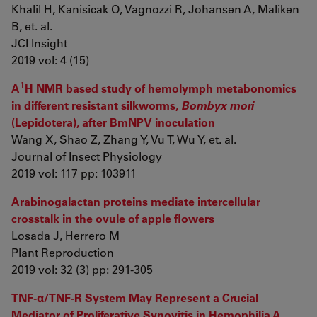
Khalil H, Kanisicak O, Vagnozzi R, Johansen A, Maliken
B, et. al.
JCI Insight
2019 vol: 4 (15)
1
A
H NMR based study of hemolymph metabonomics
in different resistant silkworms,
Bombyx mori
(Lepidotera), after BmNPV inoculation
Wang X, Shao Z, Zhang Y, Vu T, Wu Y, et. al.
Journal of Insect Physiology
2019 vol: 117 pp: 103911
Arabinogalactan proteins mediate intercellular
crosstalk in the ovule of apple flowers
Losada J, Herrero M
Plant Reproduction
2019 vol: 32 (3) pp: 291-305
TNF-α/TNF-R System May Represent a Crucial
Mediator of Proliferative Synovitis in Hemophilia A