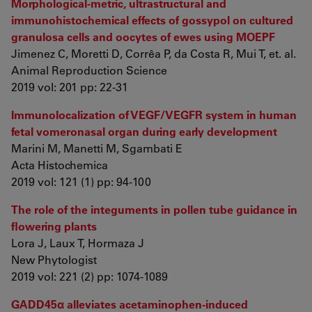
Morphological-metric, ultrastructural and
immunohistochemical effects of gossypol on cultured
granulosa cells and oocytes of ewes using MOEPF
Jimenez C, Moretti D, Corrêa P, da Costa R, Mui T, et. al.
Animal Reproduction Science
2019 vol: 201 pp: 22-31
Immunolocalization of VEGF/VEGFR system in human
fetal vomeronasal organ during early development
Marini M, Manetti M, Sgambati E
Acta Histochemica
2019 vol: 121 (1) pp: 94-100
The role of the integuments in pollen tube guidance in
flowering plants
Lora J, Laux T, Hormaza J
New Phytologist
2019 vol: 221 (2) pp: 1074-1089
GADD45α alleviates acetaminophen-induced