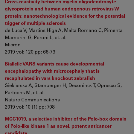
Cross-reactivity between myelin oligodendrocyte
glycoprotein and human endogenous retrovirus W
protein: nanotechnological evidence for the potential
trigger of multiple sclerosis
de Luca V, Martins Higa A, Malta Romano C, Pimenta
Mambrini G, Peroni L, et. al.
Micron
2019 vol: 120 pp: 66-73
Biallelic VARS variants cause developmental
encephalopathy with microcephaly that is
recapitulated in vars knockout zebrafish
Siekierska A, Stamberger H, Deconinck T, Oprescu S,
Partoens M, et. al.
Nature Communications
2019 vol: 10 (1) pp: 708
MCC1019, a selective inhibitor of the Polo-box domain
of Polo-like kinase 1 as novel, potent anticancer
candidate