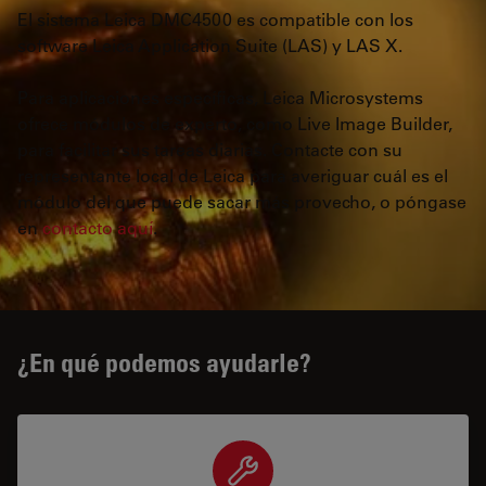
El sistema Leica DMC4500 es compatible con los
software Leica Application Suite (LAS) y LAS X.
Para aplicaciones específicas, Leica Microsystems
ofrece módulos de experto, como Live Image Builder,
para facilitar sus tareas diarias. Contacte con su
representante local de Leica para averiguar cuál es el
módulo del que puede sacar más provecho, o póngase
en
contacto aquí
.
¿En qué podemos ayudarle?