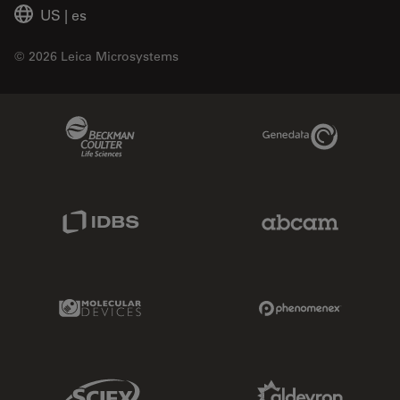
US
|
es
© 2026 Leica Microsystems
Beckman Coulter Link
Genedata Link
IDBS Link
Abcam Limited
Molecular Devices Link
Phenomenex L
Sciex Link
Aldevron Link