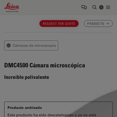
Leica Microsystems Logo
Togg
Introduzca
REQUEST FOR QUOTE
PRODUCTO
Cámaras de microscopía
⋯
DMC4500
Cámara microscópica
Increíble polivalente
Producto archivado
Este producto ha sido descatalogado y ya no está