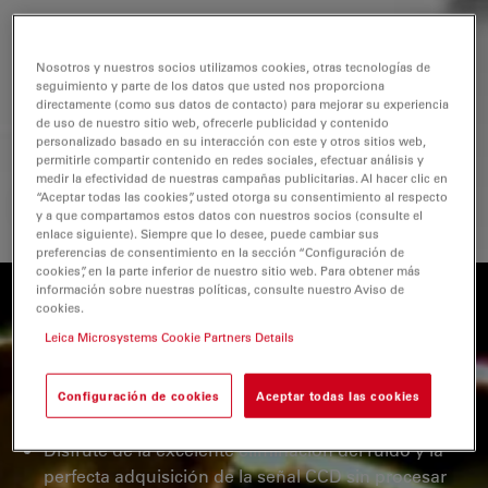
5 megapíxeles CCD sensor
Velocidad de imagen en vivo de hasta 18
Nosotros y nuestros socios utilizamos cookies, otras tecnologías de
fotogramas por segundo
seguimiento y parte de los datos que usted nos proporciona
directamente (como sus datos de contacto) para mejorar su experiencia
resolución SXGA de 1280 x 960 píxeles
de uso de nuestro sitio web, ofrecerle publicidad y contenido
personalizado basado en su interacción con este y otros sitios web,
permitirle compartir contenido en redes sociales, efectuar análisis y
medir la efectividad de nuestras campañas publicitarias. Al hacer clic en
“Aceptar todas las cookies”, usted otorga su consentimiento al respecto
REQUEST FOR QUOTE
y a que compartamos estos datos con nuestros socios (consulte el
enlace siguiente). Siempre que lo desee, puede cambiar sus
preferencias de consentimiento en la sección “Configuración de
cookies”, en la parte inferior de nuestro sitio web. Para obtener más
información sobre nuestras políticas, consulte nuestro Aviso de
La calidad de imagen excelente importa
cookies.
Leica Microsystems Cookie Partners Details
Cuanto mejor sea la imagen, mejores serán las
condiciones previas para el análisis.
Configuración de cookies
Aceptar todas las cookies
Disfrute de la excelente eliminación del ruido y la
perfecta adquisición de la señal CCD sin procesar