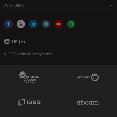
AVISO LEGAL
Facebook
X
LinkedIn
Instagram
YouTube
Glassdoor
US
|
es
© 2026 Leica Microsystems
Beckman Coulter Link
Genedata Link
IDBS Link
Abcam Limited