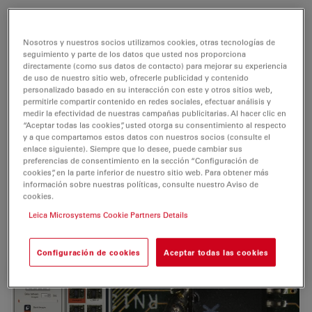
Leica Application Suite (LAS) integra
los microscopios
Nosotros y nuestros socios utilizamos cookies, otras tecnologías de
automatizados
y las cámaras digitales Leica para
seguimiento y parte de los datos que usted nos proporciona
ofrecer una interfaz de usuario común,
intuitiva
y
directamente (como sus datos de contacto) para mejorar su experiencia
de uso de nuestro sitio web, ofrecerle publicidad y contenido
consistente.
personalizado basado en su interacción con este y otros sitios web,
permitirle compartir contenido en redes sociales, efectuar análisis y
La
automatización
con LAS permite realizar
análisis de
medir la efectividad de nuestras campañas publicitarias. Al hacer clic en
investigación
y rutinarios más rápidos con un manejo
“Aceptar todas las cookies”, usted otorga su consentimiento al respecto
y a que compartamos estos datos con nuestros socios (consulte el
manual.
enlace siguiente). Siempre que lo desee, puede cambiar sus
preferencias de consentimiento en la sección “Configuración de
La captura y el procesamiento de imágenes
en tiempo
cookies”, en la parte inferior de nuestro sitio web. Para obtener más
información sobre nuestras políticas, consulte nuestro Aviso de
real
y de alta resolución
tiene aplicaciones en las
cookies.
ciencias de la vida y en la industria, como
en la
Leica Microsystems Cookie Partners Details
entomología
y en el
control de calidad
.
Configuración de cookies
Aceptar todas las cookies