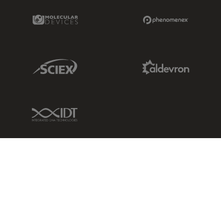
Molecular Devices Link
Phenomenex L
Sciex Link
Aldevron Link
IDT Link