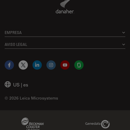
EMPRESA
AVISO LEGAL
Facebook
X
LinkedIn
Instagram
YouTube
Glassdoor
US
|
es
© 2026 Leica Microsystems
Beckman Coulter Link
Genedata Link