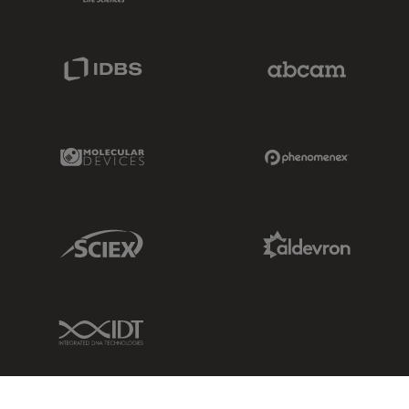
IDBS Link
Abcam Limited
Molecular Devices Link
Phenomenex L
Sciex Link
Aldevron Link
IDT Link