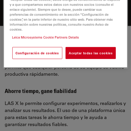
y a que compartamos estos datos con nuestros socios (consulte el
potentes funciones, centradas en la facilidad de uso en
enlace siguiente). Siempre que lo desee, puede cambiar sus
todos los aspectos
preferencias de consentimiento en la sección “Configuración de
cookies”, en la parte inferior de nuestro sitio web. Para obtener más
información sobre nuestras políticas, consulte nuestro Aviso de
cookies.
Leica Microsystems Cookie Partners Details
Al servicio de su flujo de trabajo
LAS X está hecho para cada paso de su investigación.
Configuración de cookies
Aceptar todas las cookies
Esta plataforma ofrece la máxima facilidad de uso y
permite que cualquier persona de su equipo se vuelva
productiva rápidamente.
Ahorre tiempo, gane fiabilidad
LAS X le permite configurar experimentos, realizarlos y
analizar sus resultados. El uso de una plataforma única
para estas tareas le ahorra tiempo y le ayuda a
garantizar resultados fiables.