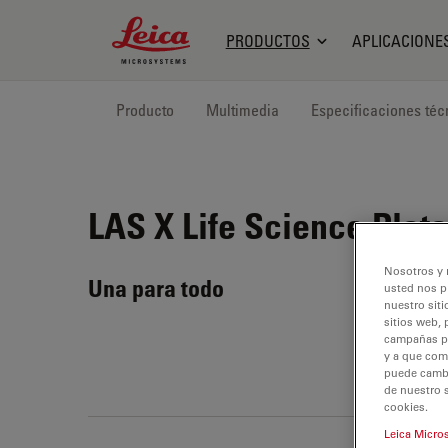
Leica Microsystems Logo
PRODUCTOS
APLICACIONE
Producto
Multimedia
Especificaciones téc
LAS X Life Science
Plata
Nosotros y 
Una para todo
usted nos p
nuestro siti
sitios web, 
campañas pub
y a que com
puede cambia
de nuestro 
cookies.
Leica Micro