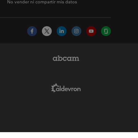
No vender ni compartir mis datos
Facebook
X
LinkedIn
Instagram
YouTube
Glassdoor
Abcam Limited Link
Aldevron Link