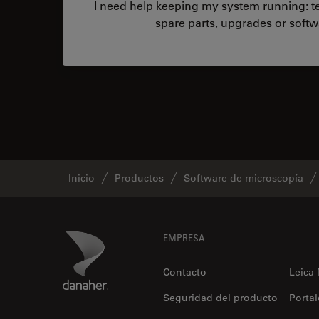
I need help keeping my system running: tec
spare parts, upgrades or softw
Inicio
Productos
Software de microscopía
Footer
Danaher Logo
EMPRESA
Contacto
Leica
Seguridad del producto
Portal