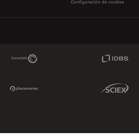
Configuración de cookies
Genedata Link
IDBS Link
Phenomenex Link
Sciex Link