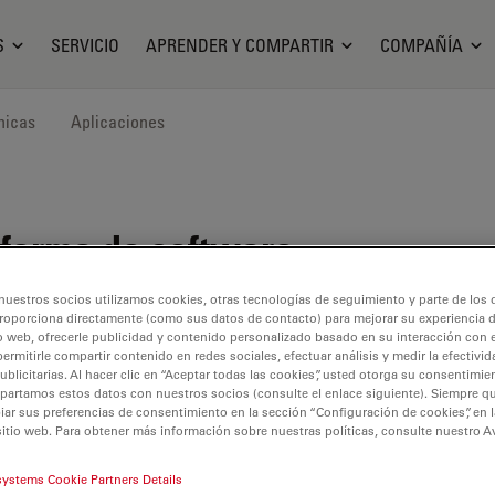
S
SERVICIO
APRENDER Y COMPARTIR
COMPAÑÍA
nicas
Aplicaciones
forma de software
nuestros socios utilizamos cookies, otras tecnologías de seguimiento y parte de los
roporciona directamente (como sus datos de contacto) para mejorar su experiencia 
o web, ofrecerle publicidad y contenido personalizado basado en su interacción con e
permitirle compartir contenido en redes sociales, efectuar análisis y medir la efectivi
licitarias. Al hacer clic en “Aceptar todas las cookies”, usted otorga su consentimie
partamos estos datos con nuestros socios (consulte el enlace siguiente). Siempre qu
r sus preferencias de consentimiento en la sección “Configuración de cookies”, en la
sitio web. Para obtener más información sobre nuestras políticas, consulte nuestro A
systems Cookie Partners Details