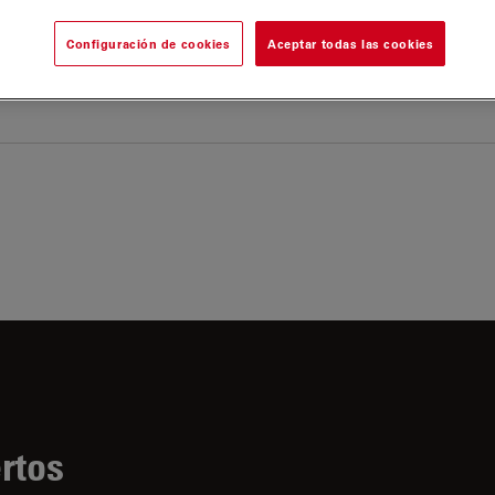
Configuración de cookies
Aceptar todas las cookies
poder descargar la versión más reciente y
evas versiones.
rtos