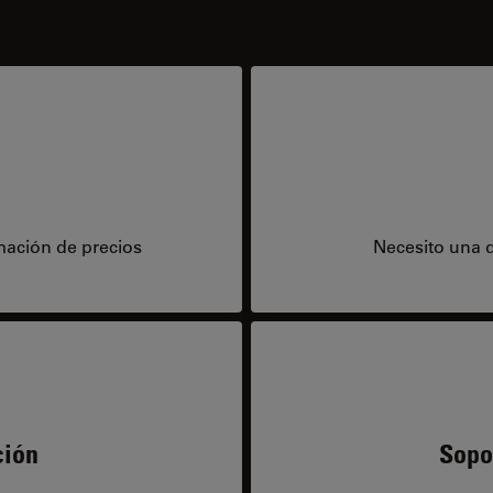
mación de precios
Necesito una 
ción
Sopo