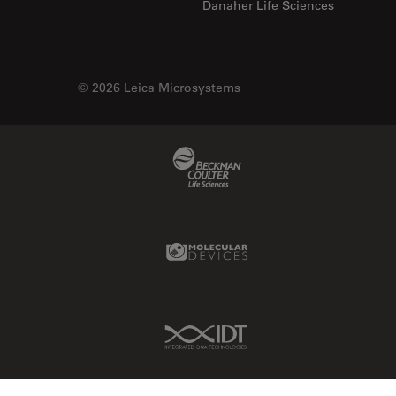
Danaher Life Sciences
© 2026 Leica Microsystems
Beckman Coulter Link
Molecular Devices Link
IDT Link