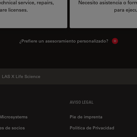
hnical service, repairs,
Necesito asistencia o fo
are licenses.
para ejecu
¿Prefiere un asesoramiento personalizado?
Show local 
LAS X Life Science
AVISO LEGAL
 Microsystems
Pie de imprenta
es de socios
Politica de Privacidad