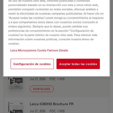
de uso de nuestro sitio web, ofrecerle publicidad y contenido
personalizado basado en su interacción con este y otros sitios web,
Leica IC80HD Brochure DE
permitirle compartir contenido en redes sociales, efectuar análisis y
medir la efectividad de nuestras campañas publicitarias. Al hacer clic en
Jul 27, 2026
PDF, 1 MB
“Aceptar todas las cookies”, usted otorga su consentimiento al respecto
y a que compartamos estos datos con nuestros socios (consulte el
DOWNLOAD
enlace siguiente). Siempre que lo desee, puede cambiar sus
preferencias de consentimiento en la sección “Configuración de
cookies”, en la parte inferior de nuestro sitio web. Para obtener más
información sobre nuestras políticas, consulte nuestro Aviso de
Leica IC80HD Brochure EN
cookies.
Jul 27, 2026
PDF, 1 MB
Leica Microsystems Cookie Partners Details
DOWNLOAD
Configuración de cookies
Aceptar todas las cookies
Leica IC80HD Brochure ES
Jul 27, 2026
PDF, 1 MB
DOWNLOAD
Leica IC80HD Brochure FR
Jul 27, 2026
PDF, 1 MB