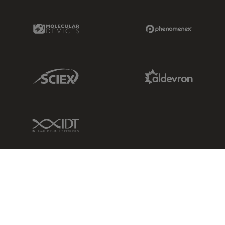
Molecular Devices Link
Phenomenex L
Sciex Link
Aldevron Link
IDT Link