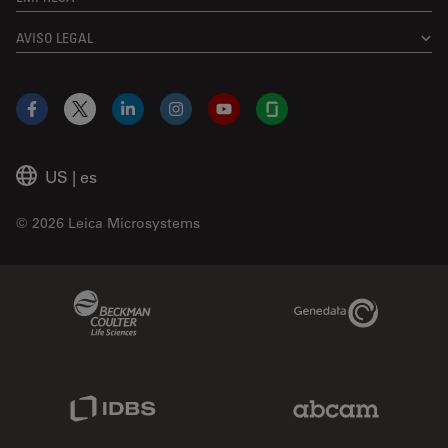
AVISO LEGAL
Facebook
X
LinkedIn
Instagram
YouTube
Glassdoor
US
|
es
© 2026 Leica Microsystems
Beckman Coulter Link
Genedata Link
IDBS Link
Abcam Limited