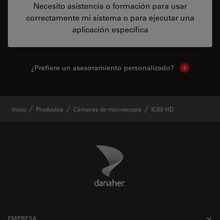
Necesito asistencia o formación para usar
correctamente mi sistema o para ejecutar una
aplicación específica
¿Prefiere un asesoramiento personalizado?
Show local 
Inicio
Productos
Cámaras de microscopía
IC80 HD
Danaher Logo
Footer
EMPRESA