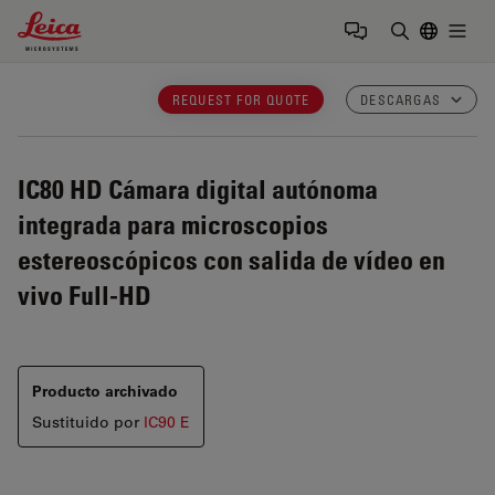
Leica Microsystems Logo
Togg
Introduzca
REQUEST FOR QUOTE
DESCARGAS
IC80 HD
Cámara digital autónoma
integrada para microscopios
estereoscópicos con salida de vídeo en
vivo Full-HD
Producto archivado
Sustituido por
IC90 E