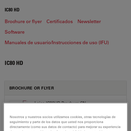
IC80 HD
Brochure or flyer
Certificados
Newsletter
Software
Manuales de usuario/Instrucciones de uso (IFU)
IC80 HD
BROCHURE OR FLYER
Leica IC80HD Brochure CN
Jul 27, 2026
PDF, 1 MB
Nosotros y nuestros socios utilizamos cookies, otras tecnologías de
seguimiento y parte de los datos que usted nos proporciona
DOWNLOAD
directamente (como sus datos de contacto) para mejorar su experiencia