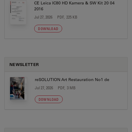
CE Leica IC80 HD Kamera & SW Kit 20 04
2016
Jul 27, 2026
PDF, 225 KB
DOWNLOAD
NEWSLETTER
reSOLUTION Art Restauration No1 de
Jul 27, 2026
PDF, 3 MB
DOWNLOAD