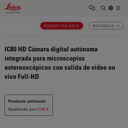
Leica Microsystems Logo
Togg
Introduzca
REQUEST FOR QUOTE
MULTIMEDIA
IC80 HD
Cámara digital autónoma
integrada para microscopios
estereoscópicos con salida de vídeo en
vivo Full-HD
Producto archivado
Sustituido por
IC90 E