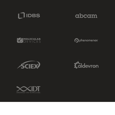
IDBS Link
Abcam Limited
Molecular Devices Link
Phenomenex L
Sciex Link
Aldevron Link
IDT Link