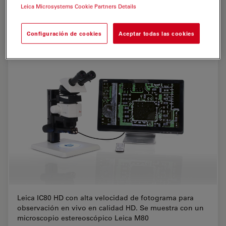
Leica IC80 HD conectada a un microscopio
Leica Microsystems Cookie Partners Details
estereoscópico Leica M80 con iluminación casi vertical
Leica LED3000 NVI
Configuración de cookies
Aceptar todas las cookies
Leica IC80 HD con alta velocidad de fotograma para
observación en vivo en calidad HD. Se muestra con un
microscopio estereoscópico Leica M80