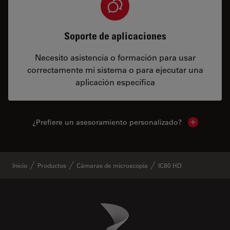
Soporte de aplicaciones
Necesito asistencia o formación para usar
correctamente mi sistema o para ejecutar una
aplicación específica
¿Prefiere un asesoramiento personalizado?
Show local 
Inicio
Productos
Cámaras de microscopía
IC80 HD
Danaher Logo
Footer