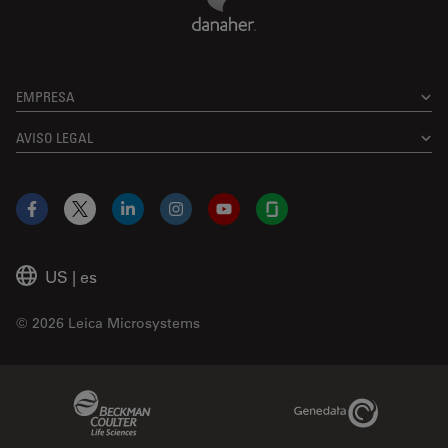
EMPRESA
AVISO LEGAL
Facebook
X
LinkedIn
Instagram
YouTube
Glassdoor
US
|
es
© 2026 Leica Microsystems
Beckman Coulter Link
Genedata Link