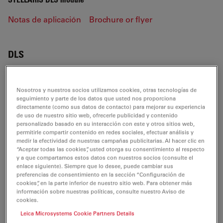
Notas de aplicación
Brochure or flyer
DLS
Nosotros y nuestros socios utilizamos cookies, otras tecnologías de
NOTAS DE APLICACIÓN
seguimiento y parte de los datos que usted nos proporciona
directamente (como sus datos de contacto) para mejorar su experiencia
de uso de nuestro sitio web, ofrecerle publicidad y contenido
Digital Light Sheet - Step by Step Guide -
personalizado basado en su interacción con este y otros sitios web,
STELLARIS DLS Application Note
permitirle compartir contenido en redes sociales, efectuar análisis y
medir la efectividad de nuestras campañas publicitarias. Al hacer clic en
Jul 27, 2026
PDF, 2 MB
“Aceptar todas las cookies”, usted otorga su consentimiento al respecto
y a que compartamos estos datos con nuestros socios (consulte el
DOWNLOAD
enlace siguiente). Siempre que lo desee, puede cambiar sus
preferencias de consentimiento en la sección “Configuración de
cookies”, en la parte inferior de nuestro sitio web. Para obtener más
información sobre nuestras políticas, consulte nuestro Aviso de
cookies.
Leica Microsystems Cookie Partners Details