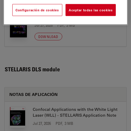
BROCHURE OR FLYER
Configuración de cookies
Aceptar todas las cookies
STELLARIS DLS brochure Oct2024 HighRes
Jul 27, 2026
PDF, 3 MB
DOWNLOAD
STELLARIS DLS module
NOTAS DE APLICACIÓN
Confocal Applications with the White Light
Laser (WLL) - STELLARIS Application Note
Jul 27, 2026
PDF, 3 MB