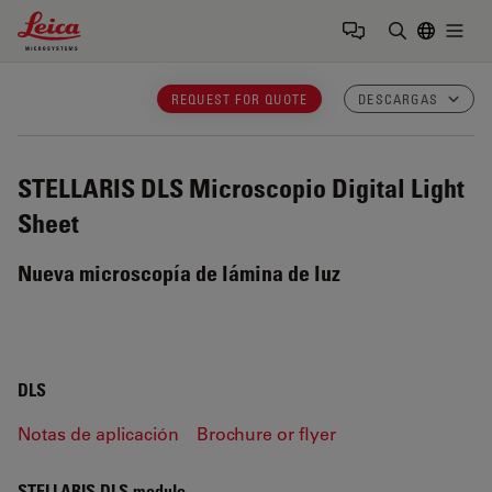
Leica Microsystems Logo
Togg
Introduzca
REQUEST FOR QUOTE
DESCARGAS
STELLARIS DLS
Microscopio Digital Light
Sheet
Nueva microscopía de lámina de luz
DLS
Notas de aplicación
Brochure or flyer
STELLARIS DLS module