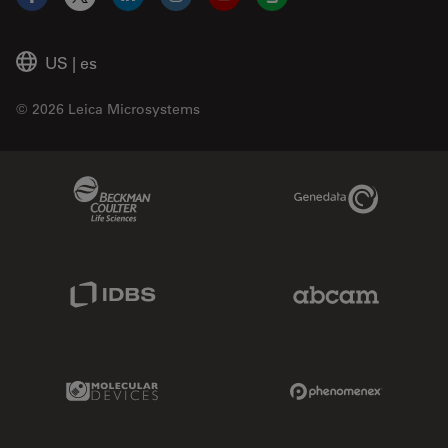
Facebook
X
LinkedIn
Instagram
YouTube
Glassdoor
US
|
es
© 2026 Leica Microsystems
Beckman Coulter Link
Genedata Link
IDBS Link
Abcam Limited
Molecular Devices Link
Phenomenex L