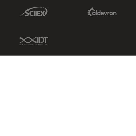
Sciex Link
Aldevron Link
IDT Link