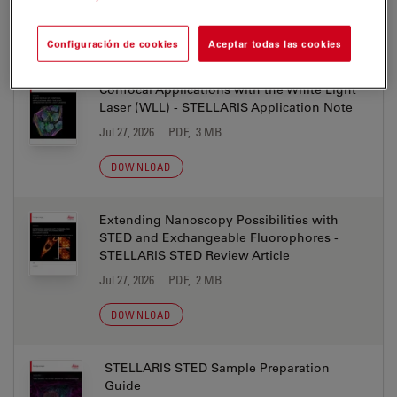
NOTAS DE APLICACIÓN
Configuración de cookies
Aceptar todas las cookies
Confocal Applications with the White Light
Laser (WLL) - STELLARIS Application Note
Jul 27, 2026
PDF, 3 MB
DOWNLOAD
Extending Nanoscopy Possibilities with
STED and Exchangeable Fluorophores -
STELLARIS STED Review Article
Jul 27, 2026
PDF, 2 MB
DOWNLOAD
STELLARIS STED Sample Preparation
Guide