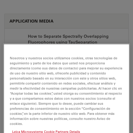
APPLICATION MEDIA
How to Separate Spectrally Overlapping
Fluorophores using TauSeparation
Aug 03, 2026
MP4, 72 MB
Nosotros y nuestros socios utilizamos cookies, otras tecnologías de
DOWNLOAD
seguimiento y parte de los datos que usted nos proporciona
directamente (como sus datos de contacto) para mejorar su experiencia
de uso de nuestro sitio web, ofrecerle publicidad y contenido
personalizado basado en su interacción con este y otros sitios web,
Insights into the Structure, Dynamics and
permitirle compartir contenido en redes sociales, efectuar análisis y
Function of Cells with the STELLARIS Confocal
medir la efectividad de nuestras campañas publicitarias. Al hacer clic en
Platform
“Aceptar todas las cookies”, usted otorga su consentimiento al respecto
y a que compartamos estos datos con nuestros socios (consulte el
Aug 03, 2026
MP4, 84 MB
enlace siguiente). Siempre que lo desee, puede cambiar sus
preferencias de consentimiento en la sección “Configuración de
DOWNLOAD
cookies”, en la parte inferior de nuestro sitio web. Para obtener más
información sobre nuestras políticas, consulte nuestro Aviso de
cookies.
Leica Microsystems Cookie Partners Details