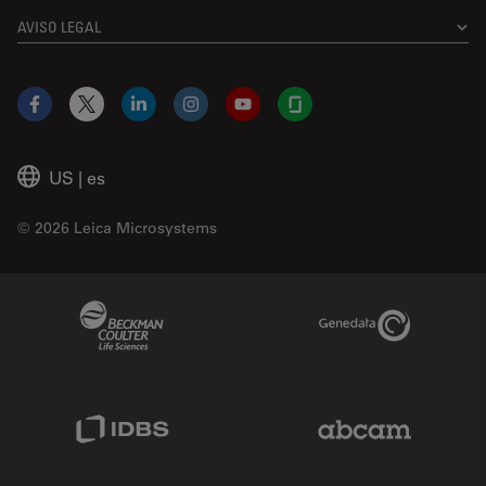
AVISO LEGAL
Facebook
X
LinkedIn
Instagram
YouTube
Glassdoor
US
|
es
© 2026 Leica Microsystems
Beckman Coulter Link
Genedata Link
IDBS Link
Abcam Limited