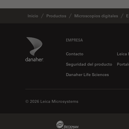
Inicio
Productos
Microscopios digitales
E
Footer
Danaher Logo
EMPRESA
Contacto
Leica
Seguridad del producto
Portal
Danaher Life Sciences
© 2026 Leica Microsystems
Beckman Coulter Link