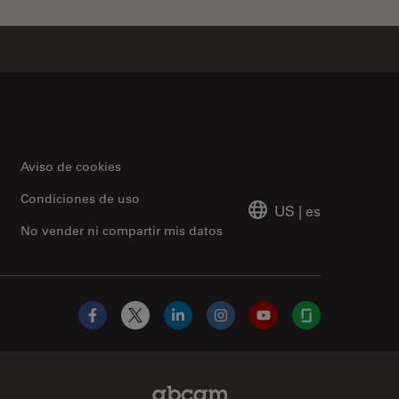
Aviso de cookies
Condiciones de uso
US
|
es
No vender ni compartir mis datos
Facebook
X
LinkedIn
Instagram
YouTube
Glassdoor
Abcam Limited Link