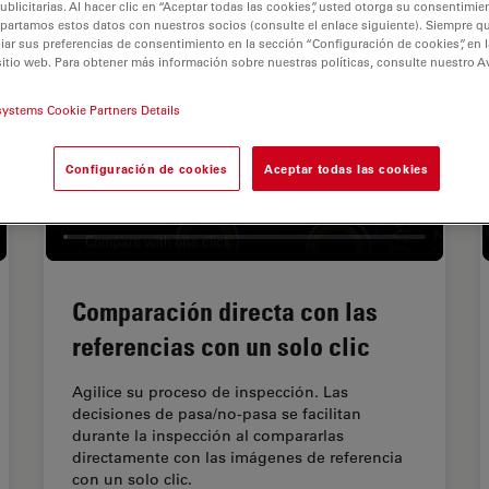
licitarias. Al hacer clic en “Aceptar todas las cookies”, usted otorga su consentimie
partamos estos datos con nuestros socios (consulte el enlace siguiente). Siempre qu
r sus preferencias de consentimiento en la sección “Configuración de cookies”, en la
sitio web. Para obtener más información sobre nuestras políticas, consulte nuestro A
systems Cookie Partners Details
Configuración de cookies
Aceptar todas las cookies
Comparación directa con las
referencias con un solo clic
Agilice su proceso de inspección. Las
decisiones de pasa/no-pasa se facilitan
durante la inspección al compararlas
directamente con las imágenes de referencia
con un solo clic.