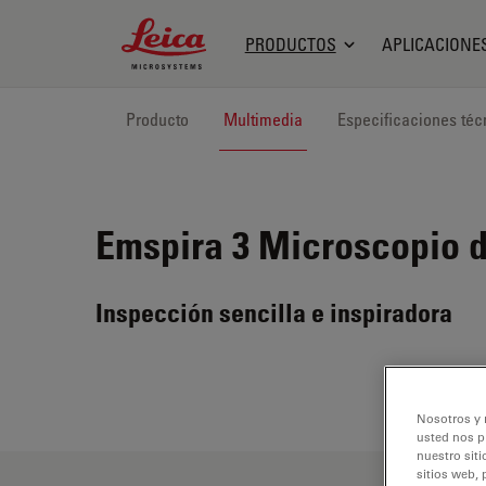
Leica Microsystems Logo
PRODUCTOS
APLICACIONE
Producto
Multimedia
Especificaciones téc
Emspira 3
Microscopio d
Inspección sencilla e inspiradora
Nosotros y 
usted nos p
nuestro siti
sitios web, 