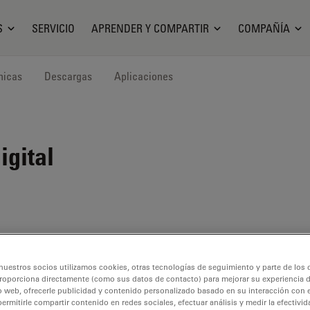
S
SERVICIO
APRENDER Y COMPARTIR
COMPAÑÍA
nicas
Descargas
Aplicaciones
igital
nuestros socios utilizamos cookies, otras tecnologías de seguimiento y parte de los
roporciona directamente (como sus datos de contacto) para mejorar su experiencia 
o web, ofrecerle publicidad y contenido personalizado basado en su interacción con e
permitirle compartir contenido en redes sociales, efectuar análisis y medir la efectivi