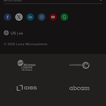
AVISO LEGAL
Facebook
X
LinkedIn
Instagram
YouTube
Glassdoor
US
|
es
© 2026 Leica Microsystems
Beckman Coulter Link
Genedata Link
IDBS Link
Abcam Limited