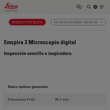
Leica Microsystems Logo
Togg
Introduzca
REQUEST FOR QUOTE
ESPECIFICACIONES TÉCNICAS
Emspira 3
Microscopio digital
Inspección sencilla e inspiradora
Datos ópticos generales
Frecuencia FoVx
76,1 mm