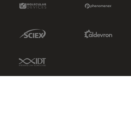
Molecular Devices Link
Phenomenex L
Sciex Link
Aldevron Link
IDT Link