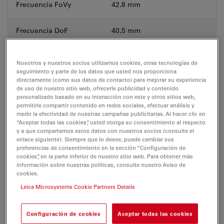
Frecuencia FoVy
42,8 mm
Frecuencia DoF
40,5 mm
Distancia de trabajo
303 - 19 mm
Nosotros y nuestros socios utilizamos cookies, otras tecnologías de
seguimiento y parte de los datos que usted nos proporciona
directamente (como sus datos de contacto) para mejorar su experiencia
Datos ópticos para PlanApo 1.0x
de uso de nuestro sitio web, ofrecerle publicidad y contenido
personalizado basado en su interacción con este y otros sitios web,
permitirle compartir contenido en redes sociales, efectuar análisis y
Precisión de
medir la efectividad de nuestras campañas publicitarias. Al hacer clic en
medición máx. con
+/- 1 %
“Aceptar todas las cookies”, usted otorga su consentimiento al respecto
zoom de 0,75x
y a que compartamos estos datos con nuestros socios (consulte el
enlace siguiente). Siempre que lo desee, puede cambiar sus
preferencias de consentimiento en la sección “Configuración de
Precisión de
cookies”, en la parte inferior de nuestro sitio web. Para obtener más
medición máx. con
+/- 0,5 %
información sobre nuestras políticas, consulte nuestro Aviso de
cookies.
zoom de 6,0x
Leica Microsystems Cookie Partners Details
de objetivo
Portador óptico
Configuración de cookies
Aceptar todas las cookies