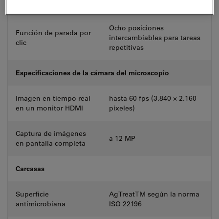
Codificación
Zoom totalmente codificado
Ocho posiciones
Función de parada por
intercambiables para tareas
clic
repetitivas
Especificaciones de la cámara del microscopio
Imagen en tiempo real
hasta 60 fps (3.840 × 2.160
en un monitor HDMI
píxeles)
Captura de imágenes
a 12 MP
en pantalla completa
Carcasas
Superficie
AgTreatTM según la norma
antimicrobiana
ISO 22196