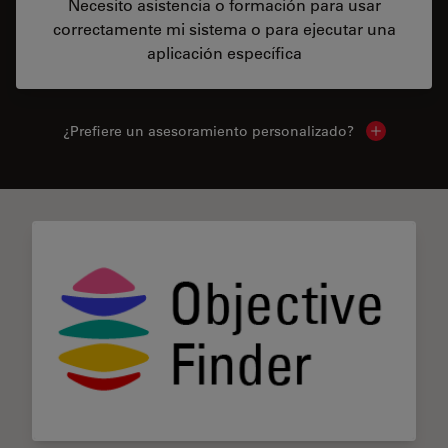
Necesito asistencia o formación para usar
correctamente mi sistema o para ejecutar una
aplicación específica
¿Prefiere un asesoramiento personalizado?
Show local 