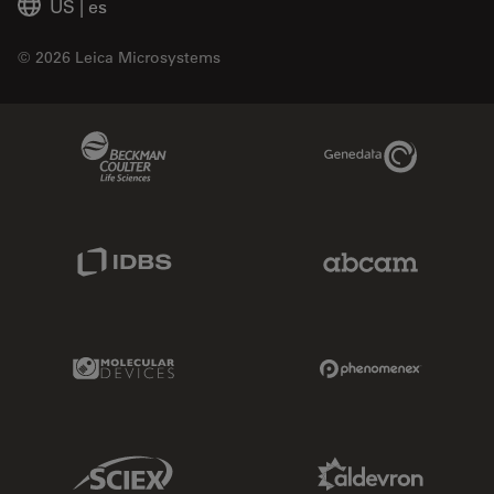
US
|
es
© 2026 Leica Microsystems
Beckman Coulter Link
Genedata Link
IDBS Link
Abcam Limited
Molecular Devices Link
Phenomenex L
Sciex Link
Aldevron Link