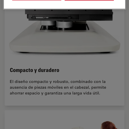
Compacto y duradero
El diseño compacto y robusto, combinado con la
ausencia de piezas móviles en el cabezal, permite
ahorrar espacio y garantiza una larga vida útil.