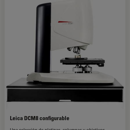
Leica DCM8 configurable
Una selección de platinas, columnas y objetivos