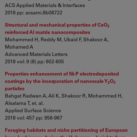
ACS Applied Materials & Interfaces
2018 pp: acsami.8b08722
Structural and mechanical properties of CeO
2
reinforced Al matrix nanocomposites
Mohammed H, Reddy M, Ubaid F, Shakoor A,
Mohamed A
Advanced Materials Letters
2018 vol: 9 (8) pp: 602-605
Properties enhancement of Ni-P electrodeposited
coatings by the incorporation of nanoscale Y
O
2
3
particles
Bahgat Radwan A, Ali K, Shakoor R, Mohammed H,
Alsalama T, et. al.
Applied Surface Science
2018 vol: 457 pp: 956-967
Foraging habitats and niche partitioning of European