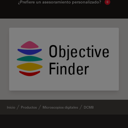
¿Prefiere un asesoramiento personalizado?
Show local 
Inicio
Productos
Microscopios digitales
DCM8