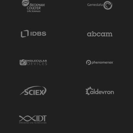
Beckman Coulter Link
Genedata Link
IDBS Link
Abcam Limited
Molecular Devices Link
Phenomenex L
Sciex Link
Aldevron Link
IDT Link