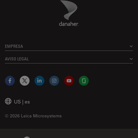
Danaher Logo
Footer
EMPRESA
AVISO LEGAL
Facebook
X
LinkedIn
Instagram
YouTube
Glassdoor
US
|
es
© 2026 Leica Microsystems