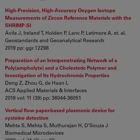
High‐Precision, High‐Accuracy Oxygen Isotope
Measurements of Zircon Reference Materials with the
SHRIMP‐SI
Ávila J, Ireland T, Holden P, Lanc P, Latimore A, et. al.
Geostandards and Geoanalytical Research
2019 pp: ggr.12298
Preparation of an Interpenetrating Network of a
Poly(ampholyte) and a Cholesteric Polymer and
Investigation of Its Hydrochromic Properties
Deng Z, Zhou G, de Haan L
ACS Applied Materials & Interfaces
2019 vol: 11 (39) pp: 36044-36051
Vertical flow paper-based plasmonic device for
cysteine detection
Mehta S, Mehta S, Muthurajan H, D’Souza J
Biomedical Microdevices