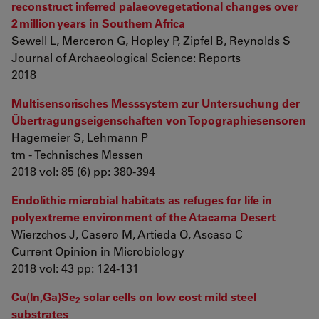
reconstruct inferred palaeovegetational changes over
2 million years in Southern Africa
Sewell L, Merceron G, Hopley P, Zipfel B, Reynolds S
Journal of Archaeological Science: Reports
2018
Multisensorisches Messsystem zur Untersuchung der
Übertragungseigenschaften von Topographiesensoren
Hagemeier S, Lehmann P
tm - Technisches Messen
2018 vol: 85 (6) pp: 380-394
Endolithic microbial habitats as refuges for life in
polyextreme environment of the Atacama Desert
Wierzchos J, Casero M, Artieda O, Ascaso C
Current Opinion in Microbiology
2018 vol: 43 pp: 124-131
Cu(In,Ga)Se
solar cells on low cost mild steel
2
substrates