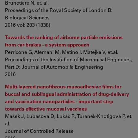
Brunetiere N, et. al.
Proceedings of the Royal Society of London B:
Biological Sciences
2016 vol: 283 (1838)
Towards the ranking of airborne particle emissions
from car brakes - a system approach
Perricone G, Alemani M, Metino I, Matejka V, et.al.
Proceedings of the Institution of Mechanical Engineers,
Part D: Journal of Automobile Engineering
2016
Multi-layered nanofibrous mucoadhesive films for
buccal and sublingual administration of drug-delivery
and vaccination nanoparticles - important step
towards effective mucosal vaccines
Mašek J, Lubasová D, Lukáč R, Turánek-Knotigová P, et.
al.
Journal of Controlled Release