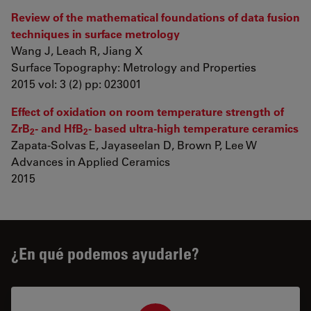
Review of the mathematical foundations of data fusion
techniques in surface metrology
Wang J, Leach R, Jiang X
Surface Topography: Metrology and Properties
2015 vol: 3 (2) pp: 023001
Effect of oxidation on room temperature strength of
ZrB
- and HfB
- based ultra-high temperature ceramics
2
2
Zapata-Solvas E, Jayaseelan D, Brown P, Lee W
Advances in Applied Ceramics
2015
¿En qué podemos ayudarle?