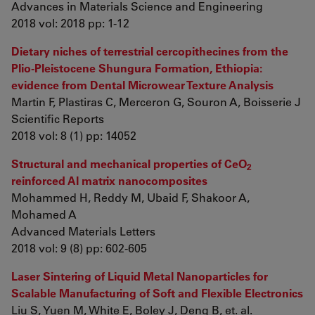
Advances in Materials Science and Engineering
2018 vol: 2018 pp: 1-12
Dietary niches of terrestrial cercopithecines from the
Plio-Pleistocene Shungura Formation, Ethiopia:
evidence from Dental Microwear Texture Analysis
Martin F, Plastiras C, Merceron G, Souron A, Boisserie J
Scientific Reports
2018 vol: 8 (1) pp: 14052
Structural and mechanical properties of CeO
2
reinforced Al matrix nanocomposites
Mohammed H, Reddy M, Ubaid F, Shakoor A,
Mohamed A
Advanced Materials Letters
2018 vol: 9 (8) pp: 602-605
Laser Sintering of Liquid Metal Nanoparticles for
Scalable Manufacturing of Soft and Flexible Electronics
Liu S, Yuen M, White E, Boley J, Deng B, et. al.