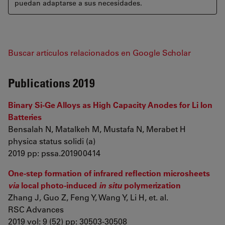
puedan adaptarse a sus necesidades.
Buscar artículos relacionados en Google Scholar
Publications 2019
Binary Si‐Ge Alloys as High Capacity Anodes for Li Ion
Batteries
Bensalah N, Matalkeh M, Mustafa N, Merabet H
physica status solidi (a)
2019 pp: pssa.201900414
One-step formation of infrared reflection microsheets
via
local photo-induced
in situ
polymerization
Zhang J, Guo Z, Feng Y, Wang Y, Li H, et. al.
RSC Advances
2019 vol: 9 (52) pp: 30503-30508