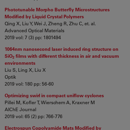
Phototunable Morpho Butterfly Microstructures
Modified by Liquid Crystal Polymers
Qing X, Liu Y, Wei J, Zheng R, Zhu C, et. al.
Advanced Optical Materials
2019 vol: 7 (3) pp: 1801494
1064nm nanosecond laser induced ring structure on
SiO
films with different thickness in air and vacuum
2
environments
Liu S, Ling X, Liu X
Optik
2019 vol: 180 pp: 56-60
Optimizing swirl in compact uniflow cyclones
Pillei M, Kofler T, Wierschem A, Kraxner M
AIChE Journal
2019 vol: 65 (2) pp: 766-776
Electrospun Copolyamide Mats Modified by