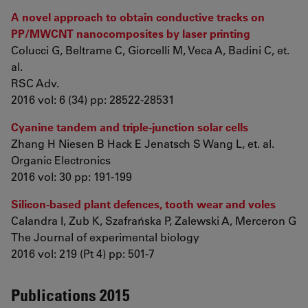
A novel approach to obtain conductive tracks on
PP/MWCNT nanocomposites by laser printing
Colucci G, Beltrame C, Giorcelli M, Veca A, Badini C, et.
al.
RSC Adv.
2016 vol: 6 (34) pp: 28522-28531
Cyanine tandem and triple-junction solar cells
Zhang H Niesen B Hack E Jenatsch S Wang L, et. al.
Organic Electronics
2016 vol: 30 pp: 191-199
Silicon-based plant defences, tooth wear and voles
Calandra I, Zub K, Szafrańska P, Zalewski A, Merceron G
The Journal of experimental biology
2016 vol: 219 (Pt 4) pp: 501-7
Publications 2015