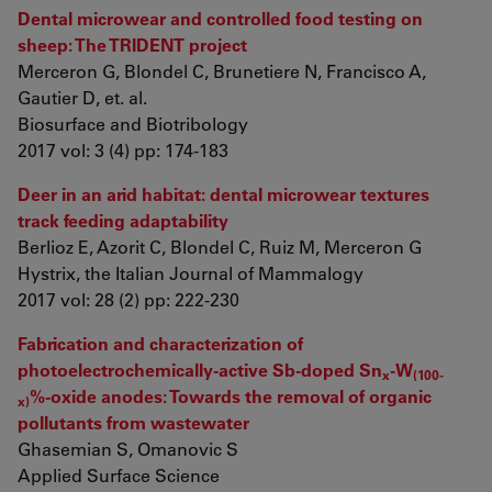
Dental microwear and controlled food testing on
sheep: The TRIDENT project
Merceron G, Blondel C, Brunetiere N, Francisco A,
Gautier D, et. al.
Biosurface and Biotribology
2017 vol: 3 (4) pp: 174-183
Deer in an arid habitat: dental microwear textures
track feeding adaptability
Berlioz E, Azorit C, Blondel C, Ruiz M, Merceron G
Hystrix, the Italian Journal of Mammalogy
2017 vol: 28 (2) pp: 222-230
Fabrication and characterization of
photoelectrochemically-active Sb-doped Sn
-W
x
(100-
%-oxide anodes: Towards the removal of organic
x)
pollutants from wastewater
Ghasemian S, Omanovic S
Applied Surface Science