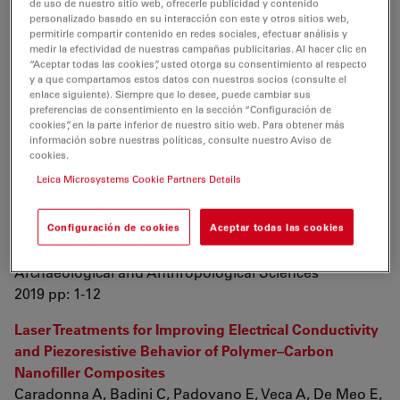
de uso de nuestro sitio web, ofrecerle publicidad y contenido
2019 vol: 64 (3) pp: 397-409
personalizado basado en su interacción con este y otros sitios web,
permitirle compartir contenido en redes sociales, efectuar análisis y
Investigation of the Relationship Between
medir la efectividad de nuestras campañas publicitarias. Al hacer clic en
Microstructural Features and Strain Localization in
“Aceptar todas las cookies”, usted otorga su consentimiento al respecto
y a que compartamos estos datos con nuestros socios (consulte el
Polycrystalline 316 L
enlace siguiente). Siempre que lo desee, puede cambiar sus
Bodelot L
preferencias de consentimiento en la sección “Configuración de
cookies”, en la parte inferior de nuestro sitio web. Para obtener más
Experimental Mechanics
información sobre nuestras políticas, consulte nuestro Aviso de
2019 vol: 59 (5) pp: 691-702
cookies.
Leica Microsystems Cookie Partners Details
Back to the edge: relative coordinate system for use-
wear analysis
Calandra I, Schunk L, Rodriguez A, Gneisinger W,
Configuración de cookies
Aceptar todas las cookies
Pedergnana A, et. al.
Archaeological and Anthropological Sciences
2019 pp: 1-12
Laser Treatments for Improving Electrical Conductivity
and Piezoresistive Behavior of Polymer–Carbon
Nanofiller Composites
Caradonna A, Badini C, Padovano E, Veca A, De Meo E,