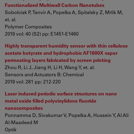
Functionalized Multiwall Carbon Nanotubes
Sobolciak P, Tanvir A, Popelka A, Spitalsky Z, Mrlik M,
et. al.
Polymer Composites
2019 vol: 40 (S2) pp: E1451-E1460
Highly transparent humidity sensor with thin cellulose
acetate butyrate and hydrophobic AF1600X vapor
permeating layers fabricated by screen printing
Zhou R, Li J, Jiang H, Li H, Wang Y, et. al.
Sensors and Actuators B: Chemical
2019 vol: 281 pp: 212-220
Laser induced periodic surface structures on nano
metal oxide filled polyvinylidene fluoride
nanocomposites
Ponnamma D, Sivakumar V, Popelka A, Hussein Y, Al Ali
Al-Maadeed M
Optik