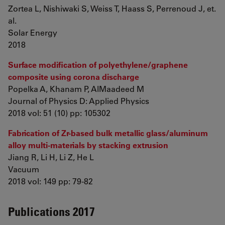
Zortea L, Nishiwaki S, Weiss T, Haass S, Perrenoud J, et.
al.
Solar Energy
2018
Surface modification of polyethylene/graphene
composite using corona discharge
Popelka A, Khanam P, AlMaadeed M
Journal of Physics D: Applied Physics
2018 vol: 51 (10) pp: 105302
Fabrication of Zr-based bulk metallic glass/aluminum
alloy multi-materials by stacking extrusion
Jiang R, Li H, Li Z, He L
Vacuum
2018 vol: 149 pp: 79-82
Publications 2017