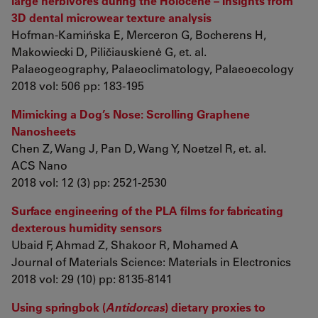
large herbivores during the Holocene – Insights from
3D dental microwear texture analysis
Hofman-Kamińska E, Merceron G, Bocherens H,
Makowiecki D, Piličiauskienė G, et. al.
Palaeogeography, Palaeoclimatology, Palaeoecology
2018 vol: 506 pp: 183-195
Mimicking a Dog’s Nose: Scrolling Graphene
Nanosheets
Chen Z, Wang J, Pan D, Wang Y, Noetzel R, et. al.
ACS Nano
2018 vol: 12 (3) pp: 2521-2530
Surface engineering of the PLA films for fabricating
dexterous humidity sensors
Ubaid F, Ahmad Z, Shakoor R, Mohamed A
Journal of Materials Science: Materials in Electronics
2018 vol: 29 (10) pp: 8135-8141
Using springbok (
Antidorcas
) dietary proxies to