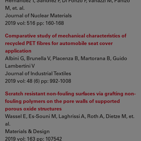
Hernández T, Sánchez F, Di Fonzo F, Vanazzi M, Panizo
M, et. al.
Journal of Nuclear Materials
2019 vol: 516 pp: 160-168
Comparative study of mechanical characteristics of
recycled PET fibres for automobile seat cover
application
Albini G, Brunella V, Placenza B, Martorana B, Guido
Lambertini V
Journal of Industrial Textiles
2019 vol: 48 (6) pp: 992-1008
Scratch resistant non-fouling surfaces via grafting non-
fouling polymers on the pore walls of supported
porous oxide structures
Wassel E, Es-Souni M, Laghrissi A, Roth A, Dietze M, et.
al.
Materials & Design
2019 vol: 163 pp: 107542