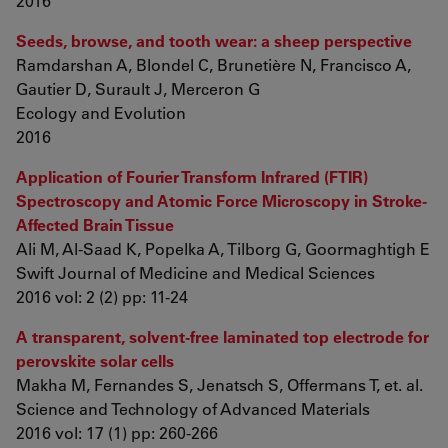
2016
Seeds, browse, and tooth wear: a sheep perspective
Ramdarshan A, Blondel C, Brunetière N, Francisco A,
Gautier D, Surault J, Merceron G
Ecology and Evolution
2016
Application of Fourier Transform Infrared (FTIR)
Spectroscopy and Atomic Force Microscopy in Stroke-
Affected Brain Tissue
Ali M, Al-Saad K, Popelka A, Tilborg G, Goormaghtigh E
Swift Journal of Medicine and Medical Sciences
2016 vol: 2 (2) pp: 11-24
A transparent, solvent-free laminated top electrode for
perovskite solar cells
Makha M, Fernandes S, Jenatsch S, Offermans T, et. al.
Science and Technology of Advanced Materials
2016 vol: 17 (1) pp: 260-266