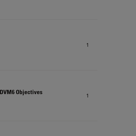
1
r DVM6 Objectives
1