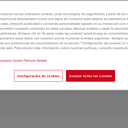
ncias de las
e una flexibilidad
nuestros socios utilizamos cookies, otras tecnologías de seguimiento y parte de los
año con facilidad. Con
roporciona directamente (como sus datos de contacto) para mejorar su experiencia 
vos, el DVM6
o web, ofrecerle publicidad y contenido personalizado basado en su interacción con e
s, garantizando la
permitirle compartir contenido en redes sociales, efectuar análisis y medir la efectivi
licitarias. Al hacer clic en “Aceptar todas las cookies”, usted otorga su consentimie
. Mejore su experiencia
partamos estos datos con nuestros socios (consulte el enlace siguiente). Siempre qu
extra alta abre nuevas
r sus preferencias de consentimiento en la sección “Configuración de cookies”, en la
sitio web. Para obtener más información sobre nuestras políticas, consulte nuestro A
año con una claridad y
systems Cookie Partners Details
Configuración de cookies
Aceptar todas las cookies