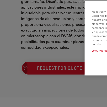
gran tamaño. Diseñado para satisfacer las exige
aplicaciones industriales, este microscopio ofrec
Nosotros y 
inigualable para observar muestras de gran tam
usted nos p
imágenes de alta resolución y controles intuiti
nuestro siti
proporciona visualizaciones precisas y detallada
sitios web, 
campañas pub
exactitud en inspecciones de todos los tamaños
y a que com
en microscopía con el DVM6, donde la columna 
puede cambia
de nuestro 
posibilidades para examinar piezas de gran tam
cookies.
comodidad excepcionales.
Leica Micro
REQUEST FOR QUOTE