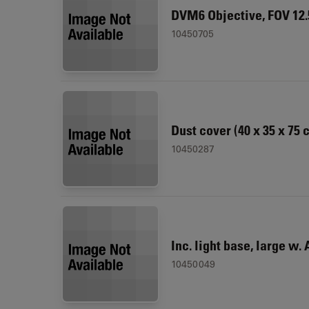
DVM6 Objective, FOV 12
10450705
Dust cover (40 x 35 x 75 
10450287
Inc. light base, large w.
10450049