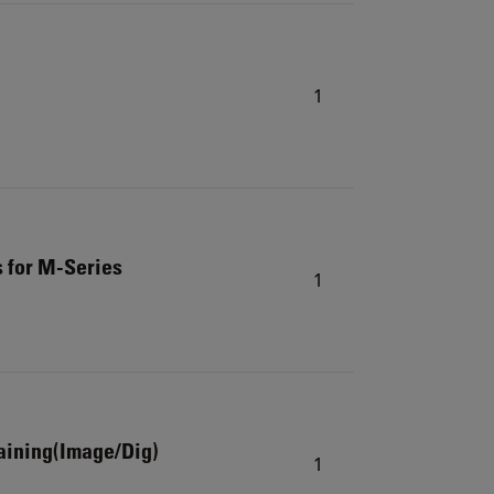
1
 for M-Series
1
aining(Image/Dig)
1