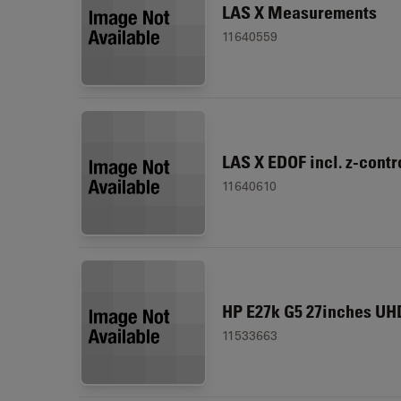
LAS X Measurements
11640559
LAS X EDOF incl. z-contr
11640610
HP E27k G5 27inches UH
11533663