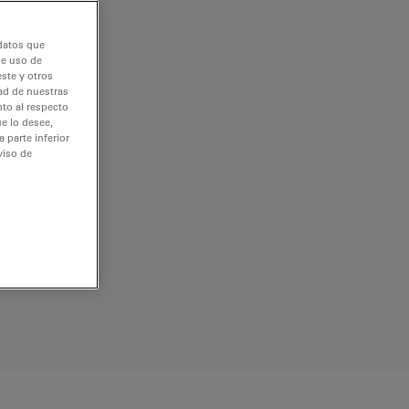
 datos que
de uso de
ste y otros
dad de nuestras
nto al respecto
e lo desee,
 parte inferior
viso de