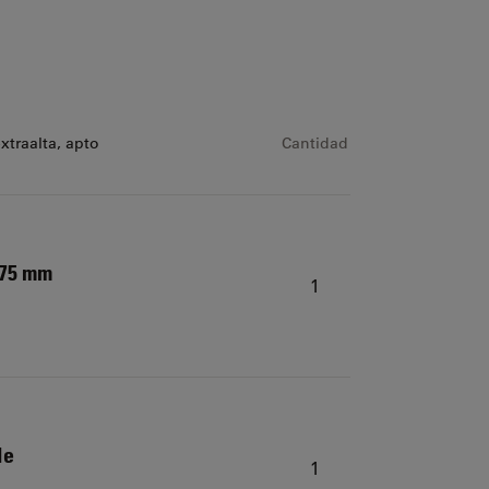
traalta, apto
Cantidad
.75 mm
1
le
1