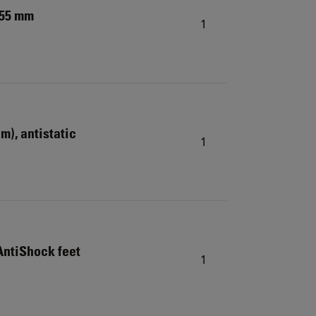
.55 mm
1
cm), antistatic
1
 AntiShock feet
1