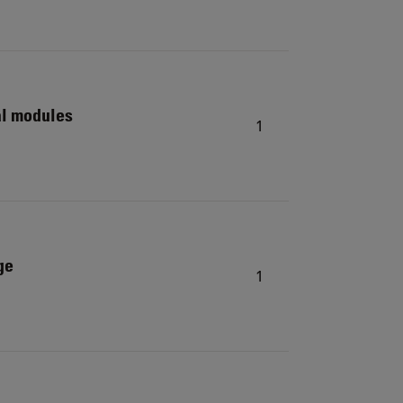
al modules
1
ge
1