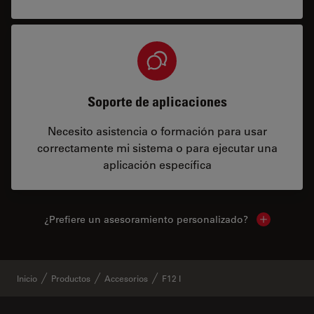
Soporte de aplicaciones
Necesito asistencia o formación para usar
correctamente mi sistema o para ejecutar una
aplicación específica
¿Prefiere un asesoramiento personalizado?
Show local 
Inicio
Productos
Accesorios
F12 I