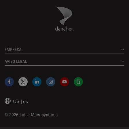
Danaher Logo
Footer
EMPRESA
AVISO LEGAL
Facebook
X
LinkedIn
Instagram
YouTube
Glassdoor
US
|
es
© 2026 Leica Microsystems