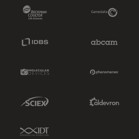
Beckman Coulter Link
Genedata Link
IDBS Link
Abcam Limited
Molecular Devices Link
Phenomenex L
Sciex Link
Aldevron Link
IDT Link