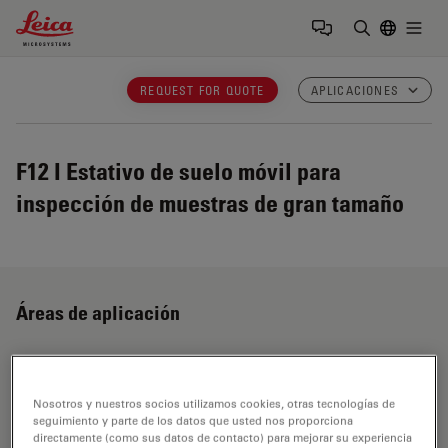
Leica Microsystems Logo
Togg
Introduzca
REQUEST FOR QUOTE
APLICACIONES
F12 I
Estativo de suelo móvil para
inspección de muestras de gran tamaño
Áreas de aplicación
Microscopios para conservación de arte
Nosotros y nuestros socios utilizamos cookies, otras tecnologías de
seguimiento y parte de los datos que usted nos proporciona
Analizar, restaurar, conservar y documentar obras de
directamente (como sus datos de contacto) para mejorar su experiencia