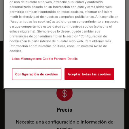
arte u objetos culturales requiere aptitudes técnicas
de uso de nuestro sitio web, ofrecerle publicidad y contenido
complejas y el uso de soluciones de adquisición de
personalizado basado en su interacción con este y otros sitios web,
permitirle compartir contenido en redes sociales, efectuar análisis y
imágenes de vanguardia, en especial…
medir la efectividad de nuestras campañas publicitarias. Al hacer clic en
“Aceptar todas las cookies”, usted otorga su consentimiento al respecto
Microsc
y a que compartamos estos datos con nuestros socios (consulte el
enlace siguiente). Siempre que lo desee, puede cambiar sus
preferencias de consentimiento en la sección “Configuración de
cookies”, en la parte inferior de nuestro sitio web. Para obtener más
información sobre nuestras políticas, consulte nuestro Aviso de
cookies.
¿Desea saber más?
Leica Microsystems Cookie Partners Details
Hable con nuestros expertos
Configuración de cookies
Aceptar todas las cookies
Precio
Necesito una configuración o información de
precios