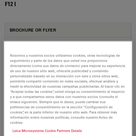
F12 I
BROCHURE OR FLYER
Leica F12-I Brochure EN
Jul 27, 2026
PDF, 1 MB
Nosotros y nuestros socios utilizamos cookies, otras tecnologías de
seguimiento y parte de los datos que usted nos proporciona
directamente (como sus datos de contacto) para mejorar su experiencia
DOWNLOAD
de uso de nuestro sitio web, ofrecerle publicidad y contenido
personalizado basado en su interacción con este y otros sitios web,
permitirle compartir contenido en redes sociales, efectuar análisis y
Leica F12-I Brochure ES
medir la efectividad de nuestras campañas publicitarias. Al hacer clic en
“Aceptar todas las cookies”, usted otorga su consentimiento al respecto
Jul 27, 2026
PDF, 1 MB
y a que compartamos estos datos con nuestros socios (consulte el
enlace siguiente). Siempre que lo desee, puede cambiar sus
DOWNLOAD
preferencias de consentimiento en la sección “Configuración de
cookies”, en la parte inferior de nuestro sitio web. Para obtener más
información sobre nuestras políticas, consulte nuestro Aviso de
Leica F12-I Brochure FR
cookies.
Leica Microsystems Cookie Partners Details
Jul 27, 2026
PDF, 1 MB