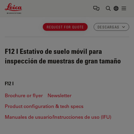
Leica Microsystems Logo
Togg
Introduzca
REQUEST FOR QUOTE
DESCARGAS
F12 I
Estativo de suelo móvil para
inspección de muestras de gran tamaño
F12 I
Brochure or flyer
Newsletter
Product configuration & tech specs
Manuales de usuario/Instrucciones de uso (IFU)