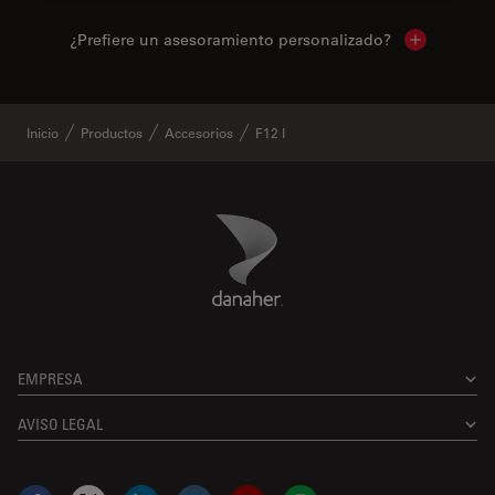
¿Prefiere un asesoramiento personalizado?
Show local 
Inicio
Productos
Accesorios
F12 I
Danaher Logo
Footer
EMPRESA
AVISO LEGAL