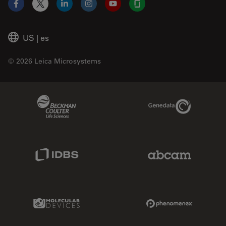
Facebook
X
LinkedIn
Instagram
YouTube
Glassdoor
US
|
es
© 2026 Leica Microsystems
Beckman Coulter Link
Genedata Link
IDBS Link
Abcam Limited
Molecular Devices Link
Phenomenex L