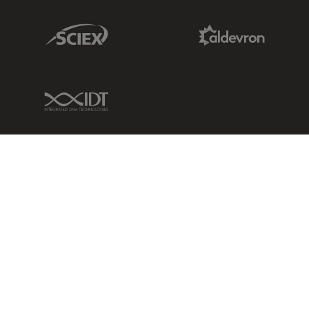
Sciex Link
Aldevron Link
IDT Link