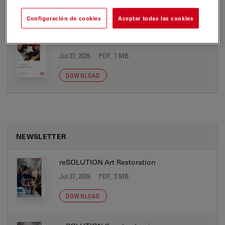
DOWNLOAD
Configuración de cookies
Aceptar todas las cookies
Leica F12-I Brochure IT
Jul 27, 2026
PDF, 1 MB
DOWNLOAD
NEWSLETTER
reSOLUTION Art Restoration
Jul 27, 2026
PDF, 3 MB
DOWNLOAD