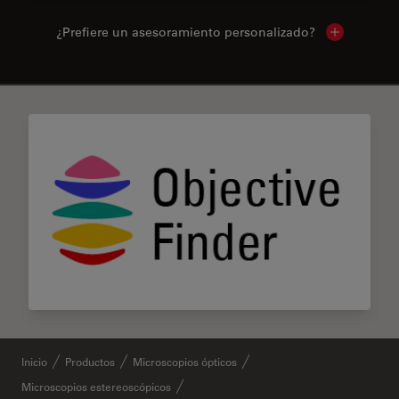
¿Prefiere un asesoramiento personalizado?
Show local 
✕
Inicio
Productos
Microscopios ópticos
Microscopios estereoscópicos