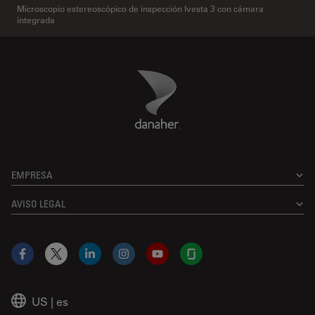
Microscopio estereoscópico de inspección Ivesta 3 con cámara
integrada
Danaher Logo
Footer
EMPRESA
AVISO LEGAL
Facebook
X
LinkedIn
Instagram
YouTube
Glassdoor
US
|
es