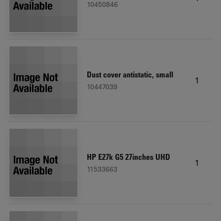
10450846
Dust cover antistatic, small
1
10447039
HP E27k G5 27inches UHD
1
11533663