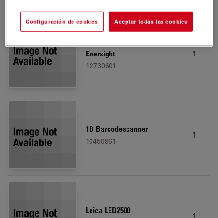
Configuración de cookies
Aceptar todas las cookies
USB Ethernet adapter for
1
Enersight
12730601
1D Barcodescanner
1
10450961
Leica LED2500
1