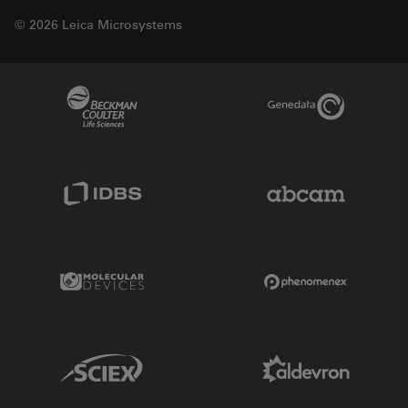
© 2026 Leica Microsystems
Beckman Coulter Link
Genedata Link
IDBS Link
Abcam Limited
Molecular Devices Link
Phenomenex L
Sciex Link
Aldevron Link