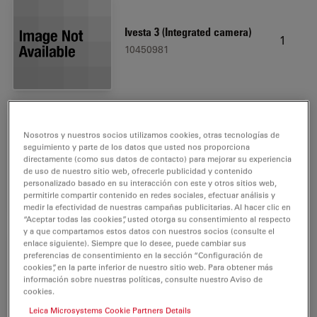
Ivesta 3 (Integrated camera)
1
10450981
Nosotros y nuestros socios utilizamos cookies, otras tecnologías de
Eyepiece 10x/23B, adj.,
seguimiento y parte de los datos que usted nos proporciona
2
eyeglasses
directamente (como sus datos de contacto) para mejorar su experiencia
de uso de nuestro sitio web, ofrecerle publicidad y contenido
10447137
personalizado basado en su interacción con este y otros sitios web,
permitirle compartir contenido en redes sociales, efectuar análisis y
medir la efectividad de nuestras campañas publicitarias. Al hacer clic en
“Aceptar todas las cookies”, usted otorga su consentimiento al respecto
y a que compartamos estos datos con nuestros socios (consulte el
enlace siguiente). Siempre que lo desee, puede cambiar sus
preferencias de consentimiento en la sección “Configuración de
Footswitch for Enersight
cookies”, en la parte inferior de nuestro sitio web. Para obtener más
1
información sobre nuestras políticas, consulte nuestro Aviso de
12730602
cookies.
Leica Microsystems Cookie Partners Details