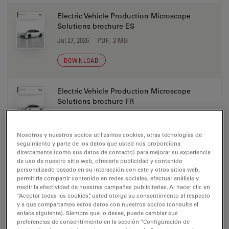
Electric Vehicle Production Microscope
Solutions brochure ES
Jul 27, 2026
PDF, 2 MB
DOWNLOAD
Electric Vehicle Production Microscope
Solutions brochure FR
Jul 27, 2026
PDF, 2 MB
Nosotros y nuestros socios utilizamos cookies, otras tecnologías de
DOWNLOAD
seguimiento y parte de los datos que usted nos proporciona
directamente (como sus datos de contacto) para mejorar su experiencia
de uso de nuestro sitio web, ofrecerle publicidad y contenido
Electric Vehicle Production Microscope
personalizado basado en su interacción con este y otros sitios web,
Solutions brochure IT
permitirle compartir contenido en redes sociales, efectuar análisis y
medir la efectividad de nuestras campañas publicitarias. Al hacer clic en
Jul 27, 2026
PDF, 2 MB
“Aceptar todas las cookies”, usted otorga su consentimiento al respecto
y a que compartamos estos datos con nuestros socios (consulte el
DOWNLOAD
enlace siguiente). Siempre que lo desee, puede cambiar sus
preferencias de consentimiento en la sección “Configuración de