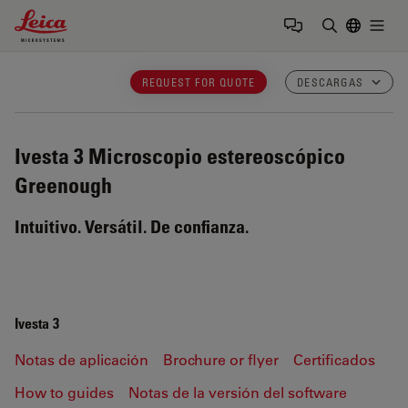
Leica Microsystems Logo
Togg
Introduzca
REQUEST FOR QUOTE
DESCARGAS
Ivesta 3
Microscopio estereoscópico
Greenough
Intuitivo. Versátil. De confianza.
Ivesta 3
Notas de aplicación
Brochure or flyer
Certificados
How to guides
Notas de la versión del software