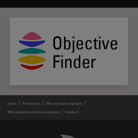
Inicio
Productos
Microscopios ópticos
Microscopios estereoscópicos
Ivesta 3
Danaher Logo