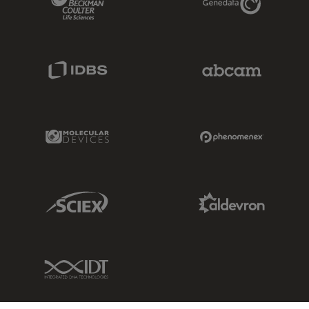
IDBS Link
Abcam Limited
Molecular Devices Link
Phenomenex L
Sciex Link
Aldevron Link
IDT Link