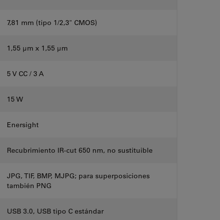
7,81 mm (tipo 1/2,3" CMOS)
1,55 μm x 1,55 μm
5 V CC / 3 A
15 W
Enersight
Recubrimiento IR-cut 650 nm, no sustituible
JPG, TIF, BMP, MJPG; para superposiciones
también PNG
USB 3.0, USB tipo C estándar