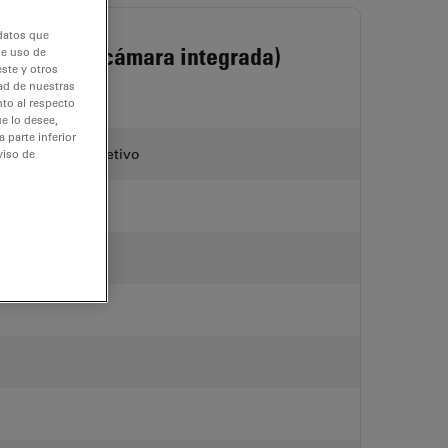
 datos que
Ivesta 3 (cámara integrada)
de uso de
ste y otros
dad de nuestras
nto al respecto
e lo desee,
 parte inferior
orregida del objetivo
viso de