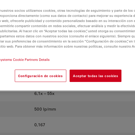
Ivesta
nuestros socios utilizamos cookies, otras tecnologías de seguimiento y parte de los
Ivesta 3 (montura C)
roporciona directamente (como sus datos de contacto) para mejorar su experiencia 
3
o web, ofrecerle publicidad y contenido personalizado basado en su interacción con e
permitirle compartir contenido en redes sociales, efectuar análisis y medir la efectivi
licitarias. Al hacer clic en “Aceptar todas las cookies”, usted otorga su consentimie
partamos estos datos con nuestros socios (consulte el enlace siguiente). Siempre qu
r sus preferencias de consentimiento en la sección “Configuración de cookies”, en la
10° Greenough utilizando la parte central mejor c
sitio web. Para obtener más información sobre nuestras políticas, consulte nuestro A
systems Cookie Partners Details
9:1
Configuración de cookies
Aceptar todas las cookies
35°
6,1x – 55x
500 lp/mm
0,167