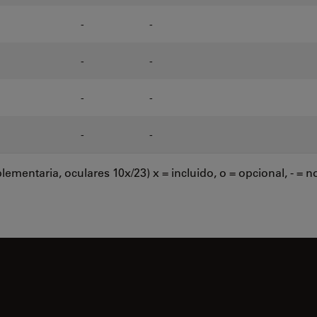
-
-
-
-
-
-
-
-
ementaria, oculares 10x/23) x = incluido, o = opcional, - = n