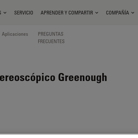
S
SERVICIO
APRENDER Y COMPARTIR
COMPAÑÍA
Aplicaciones
PREGUNTAS
FRECUENTES
tereoscópico Greenough