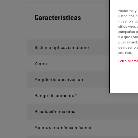
Nosotros y 
Características
usted nos p
nuestro siti
sitios web, 
campañas pub
y a que com
puede cambia
Sistema óptico, sin plomo
de nuestro 
cookies.
Leica Micro
Zoom
Ángulo de observación
Rango de aumento*
Resolución máxima
Apertura numérica máxima