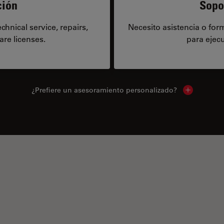
ción
Sopo
hnical service, repairs,
Necesito asistencia o fo
are licenses.
para ejecu
¿Prefiere un asesoramiento personalizado?
Show local 