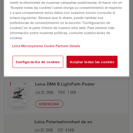
medir la efectividad de nuestras campañas publicitarias. Al hacer clic en
“Aceptar todas las cookies”, usted otorga su consentimiento al respecto
reSolution Industry No5
y a que compartamos estos datos con nuestros socios (consulte el
enlace siguiente). Siempre que lo desee, puede cambiar sus
Jul 27, 2026
PDF, 4 MB
preferencias de consentimiento en la sección “Configuración de
cookies”, en la parte inferior de nuestro sitio web. Para obtener más
DOWNLOAD
información sobre nuestras políticas, consulte nuestro Aviso de
cookies.
Leica Microsystems Cookie Partners Details
Configuración de cookies
Aceptar todas las cookies
POSTER
Leica DM4 B LightPath-Poster
Jul 27, 2026
PDF, 1 MB
DOWNLOAD
Leica Polarisationchart de en
Jul 27, 2026
ZIP, 4 MB