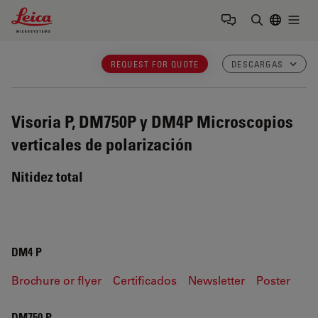
Leica Microsystems Logo
Togg
Introduzca
REQUEST FOR QUOTE
DESCARGAS
Visoria P, DM750P y DM4P
Microscopios
verticales de polarización
Nitidez total
DM4 P
Brochure or flyer
Certificados
Newsletter
Poster
DM750 P