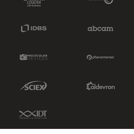
IDBS Link
Abcam Limited
Molecular Devices Link
Phenomenex L
Sciex Link
Aldevron Link
IDT Link