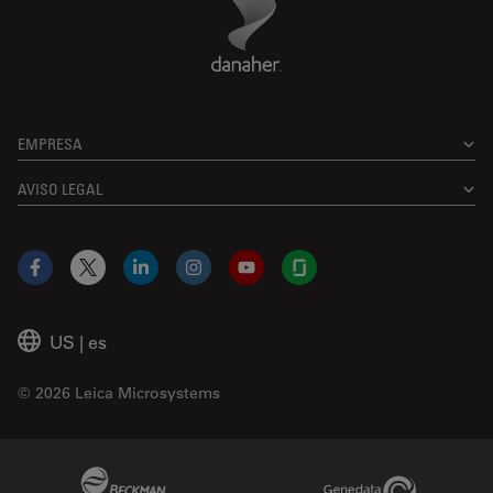
EMPRESA
AVISO LEGAL
Facebook
X
LinkedIn
Instagram
YouTube
Glassdoor
US
|
es
© 2026 Leica Microsystems
Beckman Coulter Link
Genedata Link