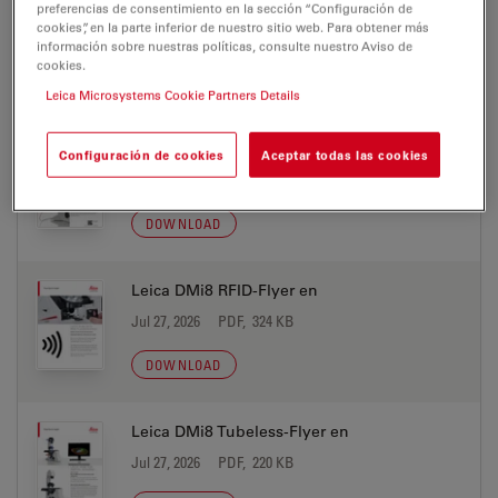
Leica DMi8 Koehler-Flyer en
preferencias de consentimiento en la sección “Configuración de
cookies”, en la parte inferior de nuestro sitio web. Para obtener más
Jul 27, 2026
PDF, 2 MB
información sobre nuestras políticas, consulte nuestro Aviso de
cookies.
DOWNLOAD
Leica Microsystems Cookie Partners Details
Leica DMi8 LightPath-Flyer en
Configuración de cookies
Aceptar todas las cookies
Jul 27, 2026
PDF, 328 KB
DOWNLOAD
Leica DMi8 RFID-Flyer en
Jul 27, 2026
PDF, 324 KB
DOWNLOAD
Leica DMi8 Tubeless-Flyer en
Jul 27, 2026
PDF, 220 KB