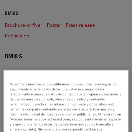
DMi8 S
Brochure or flyer
Poster
Press release
Publication
DMi8 S
BROCHURE OR FLYER
Nosotros y nuestros socios utilizamos cookies, otras tecnologías de
seguimiento y parte de los datos que usted nos proporciona
directamente (como sus datos de contacto) para mejorar su experiencia
Leica DMi8S-PLU-Flyer EN
de uso de nuestro sitio web, ofrecerle publicidad y contenido
personalizado basado en su interacción con este y otros sitios web,
Jul 27, 2026
PDF, 911 KB
permitirle compartir contenido en redes sociales, efectuar análisis y
medir la efectividad de nuestras campañas publicitarias. Al hacer clic en
DOWNLOAD
“Aceptar todas las cookies”, usted otorga su consentimiento al respecto
y a que compartamos estos datos con nuestros socios (consulte el
enlace siguiente). Siempre que lo desee, puede cambiar sus