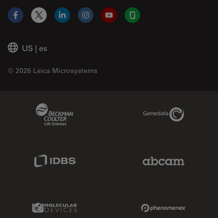
Facebook
X
LinkedIn
Instagram
YouTube
Glassdoor
US
|
es
© 2026 Leica Microsystems
Beckman Coulter Link
Genedata Link
IDBS Link
Abcam Limited
Molecular Devices Link
Phenomenex L