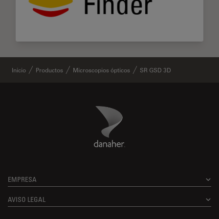
Inicio
Productos
Microscopios ópticos
SR GSD 3D
Danaher Logo
Footer
EMPRESA
AVISO LEGAL