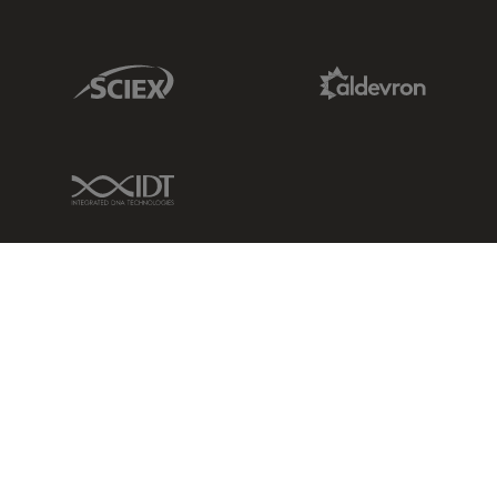
Sciex Link
Aldevron Link
IDT Link