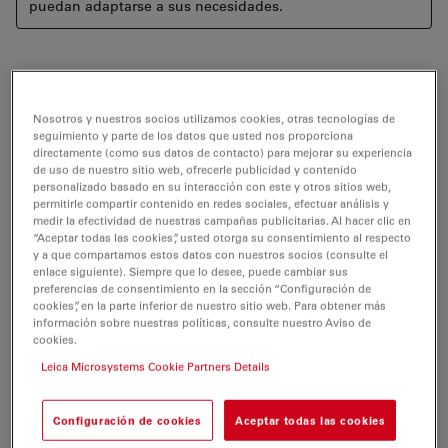
puedan adaptarse a sus necesidades.
Visualizar la localización precisa de las moléculas y
Nosotros y nuestros socios utilizamos cookies, otras tecnologías de
estructuras es de suma importancia para comprender
seguimiento y parte de los datos que usted nos proporciona
mejor los procesos celulares. El microscopio de
directamente (como sus datos de contacto) para mejorar su experiencia
de uso de nuestro sitio web, ofrecerle publicidad y contenido
fluorescencia de campo amplio Leica SR GSD 3D utiliza
personalizado basado en su interacción con este y otros sitios web,
la tecnología exclusiva GSDIM (disminución del estado
permitirle compartir contenido en redes sociales, efectuar análisis y
medir la efectividad de nuestras campañas publicitarias. Al hacer clic en
fundamental seguido por el rendimiento molecular
“Aceptar todas las cookies”, usted otorga su consentimiento al respecto
individual), que complementa la metodología de
y a que compartamos estos datos con nuestros socios (consulte el
superresolución desarrollada por el ganador del
enlace siguiente). Siempre que lo desee, puede cambiar sus
preferencias de consentimiento en la sección “Configuración de
Premio Nobel Stefan Hell. Leica SR GSD 3D ofrece
cookies”, en la parte inferior de nuestro sitio web. Para obtener más
imágenes de superresolución en 3D, además de en 2D,
información sobre nuestras políticas, consulte nuestro Aviso de
cookies.
con la más alta precisión, reproducibilidad y la máxima
resolución posible en microscopía de campo amplio.
Leica Microsystems Cookie Partners Details
Leica SR GSD 3D se basa en un sistema TIRF
totalmente automático. Como sistema multifuncional,
Configuración de cookies
Aceptar todas las cookies
brinda a los investigadores la libertad para adaptar el