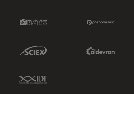
Molecular Devices Link
Phenomenex L
Sciex Link
Aldevron Link
IDT Link