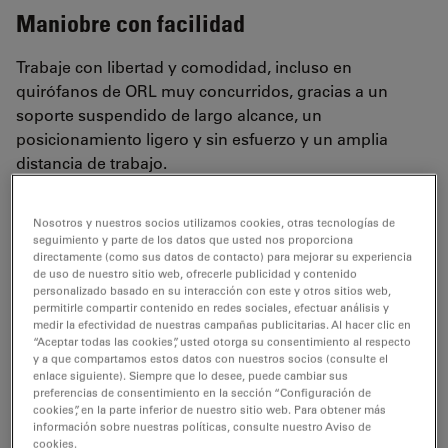
Maniobre con facilidad
Trabaje con libertad y comodidad, incluso en
quirófanos de ORL muy concurridos, gracias a un
soporte suspendido de largo alcance, un
posicionamiento ligero y sin esfuerzo y un amplia
distancia de trabajo.
Mayor espacio libre por encima de la cabeza y
Nosotros y nuestros socios utilizamos cookies, otras tecnologías de
alcance un 36 % superior al de los productos de la
seguimiento y parte de los datos que usted nos proporciona
directamente (como sus datos de contacto) para mejorar su experiencia
competencia, para mayor flexibilidad de
de uso de nuestro sitio web, ofrecerle publicidad y contenido
posicionamiento y espacio para trabajar
personalizado basado en su interacción con este y otros sitios web,
permitirle compartir contenido en redes sociales, efectuar análisis y
Medidas compactas para maximizar el espacio en el
medir la efectividad de nuestras campañas publicitarias. Al hacer clic en
“Aceptar todas las cookies”, usted otorga su consentimiento al respecto
quirófano
y a que compartamos estos datos con nuestros socios (consulte el
Facilidad de maniobra de los instrumentos gracias a
enlace siguiente). Siempre que lo desee, puede cambiar sus
preferencias de consentimiento en la sección “Configuración de
la gran distancia de trabajo de 600 mm
cookies”, en la parte inferior de nuestro sitio web. Para obtener más
información sobre nuestras políticas, consulte nuestro Aviso de
La rápida estabilización en todos los ángulos reduce
cookies.