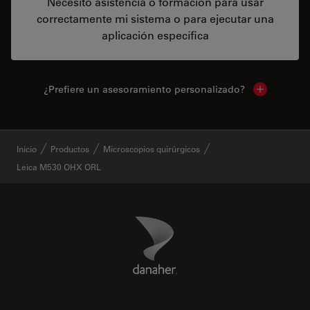
Necesito asistencia o formación para usar
correctamente mi sistema o para ejecutar una
aplicación específica
¿Prefiere un asesoramiento personalizado?
Show local 
✕
Inicio
Productos
Microscopios quirúrgicos
Leica M530 OHX ORL
Danaher Logo
Footer