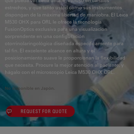
que pueda ver cada detalle, incluso en canales
estrechos, y que tanto usted como sus instrumentos
dispongan de la máxima libertad de maniobra. El Leica
M530 OHX para ORL le ofrece la tecnología
FusionOptics exclusiva para una visualización
sorprendente en una configuración
otorrinolaringológica diseñada específicamente para
tal fin. El excelente alcance en altura y el
posicionamiento suave le proporcionan la flexibilidad
que necesita. Procure la mejor atención al paciente, y
hágalo con el microscopio Leica M530 OHX ORL.
No disponible en Japón.
REQUEST FOR QUOTE