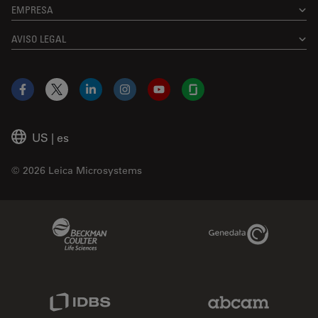
EMPRESA
AVISO LEGAL
Facebook
X
LinkedIn
Instagram
YouTube
Glassdoor
US
|
es
© 2026 Leica Microsystems
Beckman Coulter Link
Genedata Link
IDBS Link
Abcam Limited