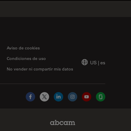
✕
Aviso de cookies
Condiciones de uso
US
|
es
No vender ni compartir mis datos
Facebook
X
LinkedIn
Instagram
YouTube
Glassdoor
Abcam Limited Link