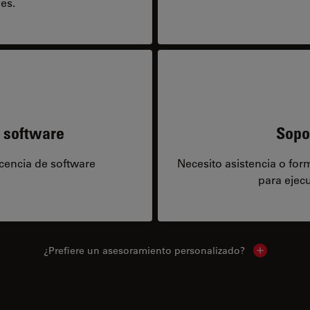
es.
e software
Sopo
icencia de software
Necesito asistencia o fo
para ejecu
¿Prefiere un asesoramiento personalizado?
Show local 