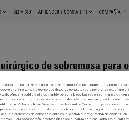
S
SERVICIO
APRENDER Y COMPARTIR
COMPAÑÍA
uirúrgico de sobremesa para o
nuestros socios utilizamos cookies, otras tecnologías de seguimiento y parte de los
roporciona directamente (como sus datos de contacto) para mejorar su experiencia 
o web, ofrecerle publicidad y contenido personalizado basado en su interacción con e
permitirle compartir contenido en redes sociales, efectuar análisis y medir la efectivi
 disponible. Póngase en contacto con nosotros para obtener infor
licitarias. Al hacer clic en “Aceptar todas las cookies”, usted otorga su consentimie
partamos estos datos con nuestros socios (consulte el enlace siguiente). Siempre qu
r sus preferencias de consentimiento en la sección “Configuración de cookies”, en la
sitio web. Para obtener más información sobre nuestras políticas, consulte nuestro A