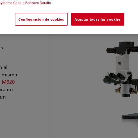
systems Cookie Partners Details
o de
Configuración de cookies
Aceptar todas las cookies
ología,
os
 el
a misma
a M620
ara un
 un