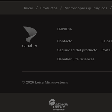
Inicio
Productos
Microscopios quirúrgicos
Footer
Danaher Logo
EMPRESA
Contacto
Leica
Seguridad del producto
Portal
Danaher Life Sciences
© 2026 Leica Microsystems
Beckman Coulter Link