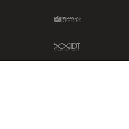
Molecular Devices Link
IDT Link