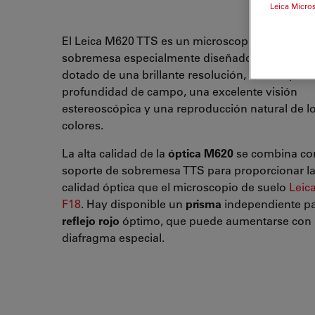
Leica Micro
El Leica M620 TTS es un microscopio quirúrgic
sobremesa especialmente diseñado para oftalm
dotado de una brillante resolución, una amplia
profundidad de campo, una excelente visión
estereoscópica y una reproducción natural de l
colores.
La alta calidad de la
óptica M620
se combina con
soporte de sobremesa TTS para proporcionar l
calidad óptica que el microscopio de suelo
Leic
F18
. Hay disponible un
prisma
independiente p
reflejo rojo
óptimo, que puede aumentarse con
diafragma especial.