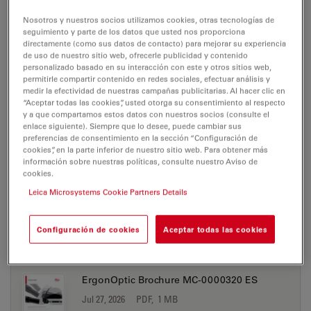
M620 TTS
Nosotros y nuestros socios utilizamos cookies, otras tecnologías de
seguimiento y parte de los datos que usted nos proporciona
directamente (como sus datos de contacto) para mejorar su experiencia
Brochure or flyer
de uso de nuestro sitio web, ofrecerle publicidad y contenido
personalizado basado en su interacción con este y otros sitios web,
permitirle compartir contenido en redes sociales, efectuar análisis y
medir la efectividad de nuestras campañas publicitarias. Al hacer clic en
M620 TTS
“Aceptar todas las cookies”, usted otorga su consentimiento al respecto
y a que compartamos estos datos con nuestros socios (consulte el
enlace siguiente). Siempre que lo desee, puede cambiar sus
preferencias de consentimiento en la sección “Configuración de
cookies”, en la parte inferior de nuestro sitio web. Para obtener más
BROCHURE OR FLYER
información sobre nuestras políticas, consulte nuestro Aviso de
cookies.
ErgonOptic Brochure MC-0000320 EN
Leica Microsystems Cookie Partners Details
Jul 27, 2026
PDF, 3 MB
Configuración de cookies
Aceptar todas las cookies
DOWNLOAD
ErgonOptic Brochure MC-0000320 ES
Jul 27, 2026
PDF, 1 MB