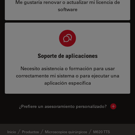
Me gustaría renovar o actualizar mi licencia de
software
Soporte de aplicaciones
Necesito asistencia o formación para usar
correctamente mi sistema o para ejecutar una
aplicación específica
¿Prefiere un asesoramiento personalizado?
Show local 
Inicio
Productos
Microscopios quirúrgicos
M620 TTS