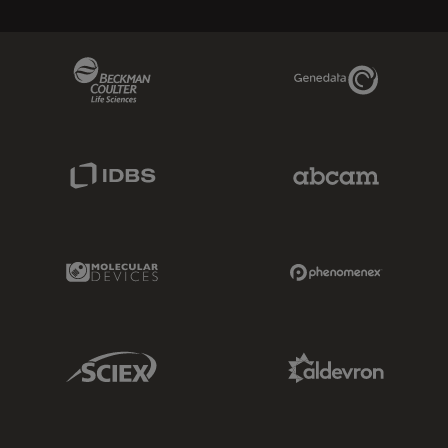
Beckman Coulter Link
Genedata Link
IDBS Link
Abcam Limited
Molecular Devices Link
Phenomenex L
Sciex Link
Aldevron Link