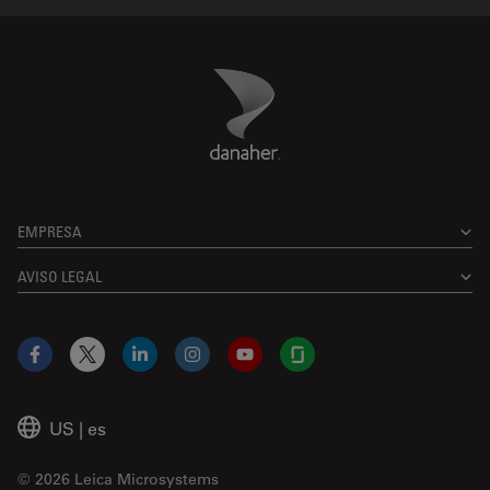
Danaher Logo
Footer
EMPRESA
AVISO LEGAL
Facebook
X
LinkedIn
Instagram
YouTube
Glassdoor
US
|
es
© 2026 Leica Microsystems