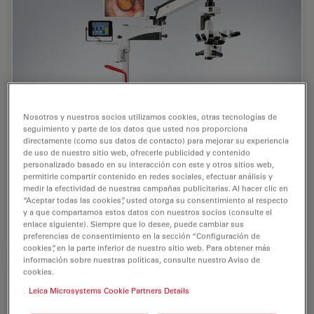
Nosotros y nuestros socios utilizamos cookies, otras tecnologías de
seguimiento y parte de los datos que usted nos proporciona
directamente (como sus datos de contacto) para mejorar su experiencia
de uso de nuestro sitio web, ofrecerle publicidad y contenido
personalizado basado en su interacción con este y otros sitios web,
permitirle compartir contenido en redes sociales, efectuar análisis y
Microscopio oftalmológico M822 con estativo de suelo
medir la efectividad de nuestras campañas publicitarias. Al hacer clic en
F20 con frenos mecánicos de fricción y monitor de 24
“Aceptar todas las cookies”, usted otorga su consentimiento al respecto
pulgadas montado en el microscopio
y a que compartamos estos datos con nuestros socios (consulte el
enlace siguiente). Siempre que lo desee, puede cambiar sus
preferencias de consentimiento en la sección “Configuración de
cookies”, en la parte inferior de nuestro sitio web. Para obtener más
información sobre nuestras políticas, consulte nuestro Aviso de
cookies.
Leica Microsystems Cookie Partners Details