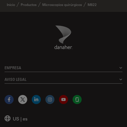
Inicio
Productos
Microscopios quirúrgicos
M822
Danaher Logo
Footer
EMPRESA
AVISO LEGAL
Facebook
X
LinkedIn
Instagram
YouTube
Glassdoor
US
|
es