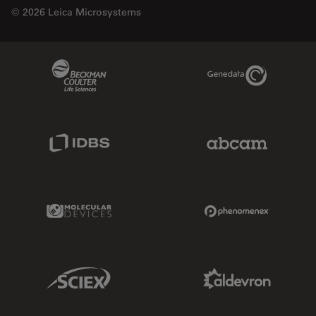
© 2026 Leica Microsystems
Beckman Coulter Link
Genedata Link
IDBS Link
Abcam Limited
Molecular Devices Link
Phenomenex L
Sciex Link
Aldevron Link