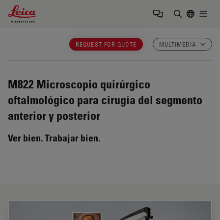
Leica Microsystems Logo
Togg
Introduzca
REQUEST FOR QUOTE
MULTIMEDIA
M822
Microscopio quirúrgico
oftalmológico para cirugía del segmento
anterior y posterior
Ver bien. Trabajar bien.