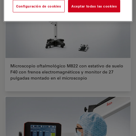
Configuración de cookies
Aceptar todas las cookies
Microscopio oftalmológico M822 con estativo de suelo
F40 con frenos electromagnéticos y monitor de 27
pulgadas montado en el microscopio