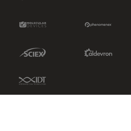
Molecular Devices Link
Phenomenex L
Sciex Link
Aldevron Link
IDT Link