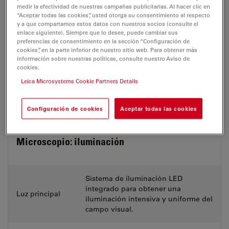
Oculares de campo amplio para
medir la efectividad de nuestras campañas publicitarias. Al hacer clic en
usuarios con gafas (8.33×, 10×, 12.5×)
“Aceptar todas las cookies”, usted otorga su consentimiento al respecto
Oculares
Ajuste de dioptrías ±5 con concha de
y a que compartamos estos datos con nuestros socios (consulte el
enlace siguiente). Siempre que lo desee, puede cambiar sus
ocular graduable
preferencias de consentimiento en la sección “Configuración de
cookies”, en la parte inferior de nuestro sitio web. Para obtener más
información sobre nuestras políticas, consulte nuestro Aviso de
OptiChrome, DT 175 mm, APO
cookies.
Objetivo
Leica Microsystems Cookie Partners Details
(DT = distancia
OptiChrome, DT 200 mm, APO
de trabajo)
Configuración de cookies
Aceptar todas las cookies
OptiChrome, DT 225 mm, APO
Microscopio: iluminación
Sistema de iluminación LED
integrado para obtener una
Luz principal
iluminación intensiva y uniforme del
campo visual.