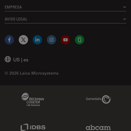
EMPRESA
AVISO LEGAL
Facebook
X
LinkedIn
Instagram
YouTube
Glassdoor
US
|
es
© 2026 Leica Microsystems
Beckman Coulter Link
Genedata Link
IDBS Link
Abcam Limited