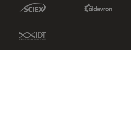
Sciex Link
Aldevron Link
IDT Link