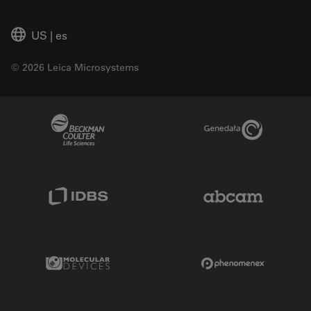
US
|
es
© 2026 Leica Microsystems
Beckman Coulter Link
Genedata Link
IDBS Link
Abcam Limited
Molecular Devices Link
Phenomenex L