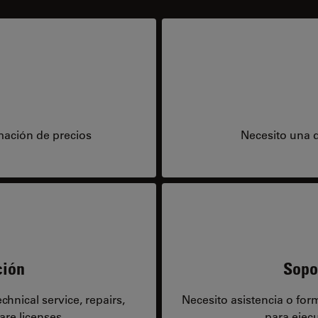
mación de precios
Necesito una 
ción
Sopo
hnical service, repairs,
Necesito asistencia o fo
are licenses.
para ejecu