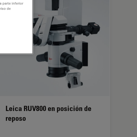
 parte inferior
viso de
Leica RUV800 en posición de
reposo