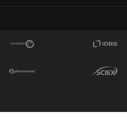
Genedata Link
IDBS Link
Phenomenex Link
Sciex Link