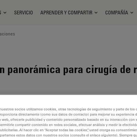
S
SERVICIO
APRENDER Y COMPARTIR
COMPAÑÍA
aciones
n panorámica para cirugía de r
nuestros socios utilizamos cookies, otras tecnologías de seguimiento y parte de los
roporciona directamente (como sus datos de contacto) para mejorar su experiencia 
o web, ofrecerle publicidad y contenido personalizado basado en su interacción con e
permitirle compartir contenido en redes sociales, efectuar análisis y medir la efectivi
licitarias. Al hacer clic en “Aceptar todas las cookies”, usted otorga su consentimie
partamos estos datos con nuestros socios (consulte el enlace siguiente). Siempre qu