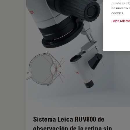
puede cambia
de nuestro 
cookies.
Leica Micro
Sistema Leica RUV800 de
observación de la retina sin