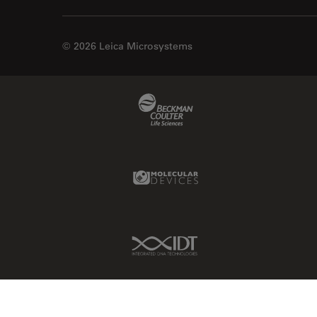
© 2026 Leica Microsystems
Beckman Coulter Link
Molecular Devices Link
IDT Link