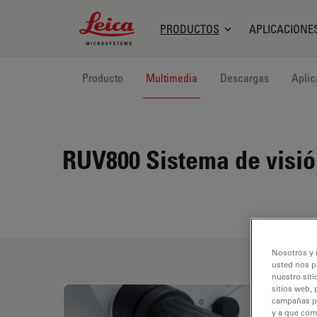
Leica Microsystems Logo
PRODUCTOS
APLICACIONE
Producto
Multimedia
Descargas
Aplic
RUV800
Sistema de visió
Nosotros y 
usted nos p
nuestro siti
sitios web, 
campañas pub
y a que com