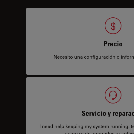
Precio
Necesito una configuración o infor
Servicio y repara
I need help keeping my system running: tec
spare parts, upgrades or softw