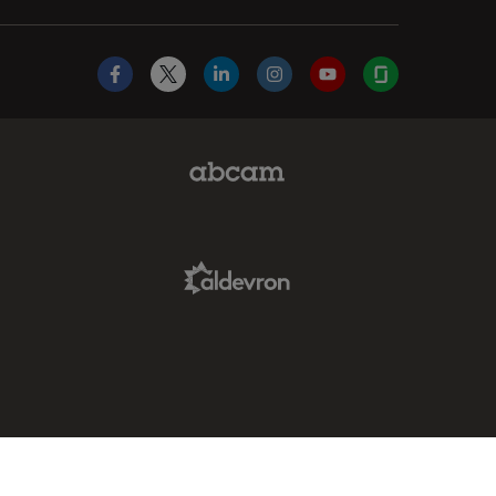
Facebook
X
LinkedIn
Instagram
YouTube
Glassdoor
Abcam Limited Link
Aldevron Link