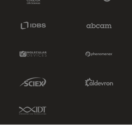
IDBS Link
Abcam Limited
Molecular Devices Link
Phenomenex L
Sciex Link
Aldevron Link
IDT Link