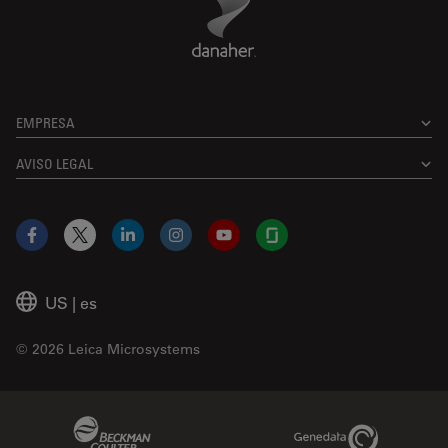
EMPRESA
AVISO LEGAL
Facebook
X
LinkedIn
Instagram
YouTube
Glassdoor
US
|
es
© 2026 Leica Microsystems
Beckman Coulter Link
Genedata Link