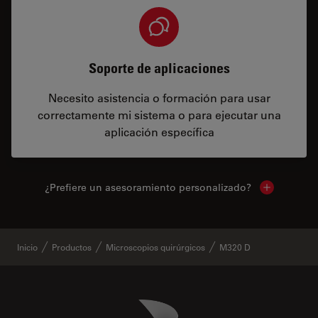
Soporte de aplicaciones
Necesito asistencia o formación para usar
correctamente mi sistema o para ejecutar una
aplicación específica
¿Prefiere un asesoramiento personalizado?
Show local 
Inicio
Productos
Microscopios quirúrgicos
M320 D
Danaher Logo
Footer