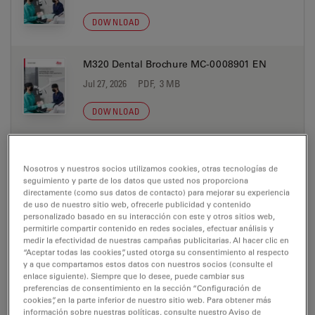
DOWNLOAD
M320 Dental Brochure MC-0008901 EN
Jul 27, 2026
PDF, 3 MB
DOWNLOAD
M320 Dental Brochure MC-0008901 ES
Nosotros y nuestros socios utilizamos cookies, otras tecnologías de
Jul 27, 2026
PDF, 3 MB
seguimiento y parte de los datos que usted nos proporciona
directamente (como sus datos de contacto) para mejorar su experiencia
DOWNLOAD
de uso de nuestro sitio web, ofrecerle publicidad y contenido
personalizado basado en su interacción con este y otros sitios web,
permitirle compartir contenido en redes sociales, efectuar análisis y
medir la efectividad de nuestras campañas publicitarias. Al hacer clic en
M320 Dental Brochure MC-0008901 FR
“Aceptar todas las cookies”, usted otorga su consentimiento al respecto
Jul 27, 2026
PDF, 3 MB
y a que compartamos estos datos con nuestros socios (consulte el
enlace siguiente). Siempre que lo desee, puede cambiar sus
preferencias de consentimiento en la sección “Configuración de
DOWNLOAD
cookies”, en la parte inferior de nuestro sitio web. Para obtener más
información sobre nuestras políticas, consulte nuestro Aviso de