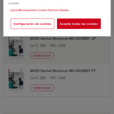
cookies.
M320 Dental Brochure MC-0008901 IT
Leica Microsystems Cookie Partners Details
Jul 27, 2026
PDF, 3 MB
DOWNLOAD
Configuración de cookies
Aceptar todas las cookies
M320 Dental Brochure MC-0008901 JP
Jul 27, 2026
PDF, 3 MB
DOWNLOAD
M320 Dental Brochure MC-0008901 PT
Jul 27, 2026
PDF, 3 MB
DOWNLOAD