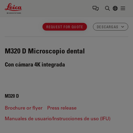
Leica Microsystems Logo
Togg
Introduzca
REQUEST FOR QUOTE
DESCARGAS
M320 D
Microscopio dental
Con cámara 4K integrada
M320 D
Brochure or flyer
Press release
Manuales de usuario/Instrucciones de uso (IFU)