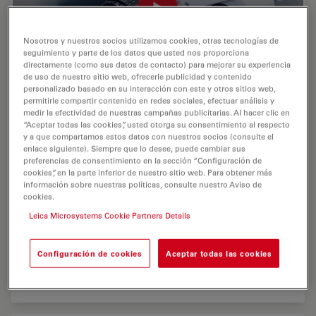
Nosotros y nuestros socios utilizamos cookies, otras tecnologías de
seguimiento y parte de los datos que usted nos proporciona
directamente (como sus datos de contacto) para mejorar su experiencia
de uso de nuestro sitio web, ofrecerle publicidad y contenido
personalizado basado en su interacción con este y otros sitios web,
permitirle compartir contenido en redes sociales, efectuar análisis y
medir la efectividad de nuestras campañas publicitarias. Al hacer clic en
M320 Dental Microscope with 4K Camera and
“Aceptar todas las cookies”, usted otorga su consentimiento al respecto
Leica View App
y a que compartamos estos datos con nuestros socios (consulte el
enlace siguiente). Siempre que lo desee, puede cambiar sus
preferencias de consentimiento en la sección “Configuración de
Inspired by and developed for dentists
cookies”, en la parte inferior de nuestro sitio web. Para obtener más
información sobre nuestras políticas, consulte nuestro Aviso de
Enjoy high-end visualization during surgical and non-
cookies.
surgical dental procedures, benefit from increased
Leica Microsystems Cookie Partners Details
physical comfort, and show your expertise to peers and
patients with astounding 4K images. Learn more. (Link
to product page)
Configuración de cookies
Aceptar todas las cookies
We would like to thank our…