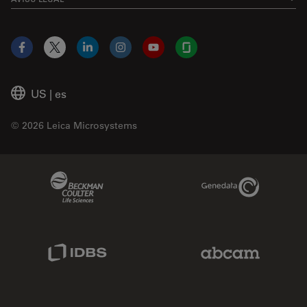
Facebook
X
LinkedIn
Instagram
YouTube
Glassdoor
US
|
es
© 2026 Leica Microsystems
Beckman Coulter Link
Genedata Link
IDBS Link
Abcam Limited