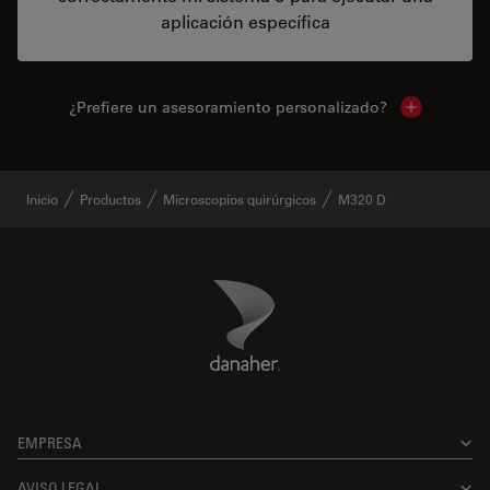
aplicación específica
¿Prefiere un asesoramiento personalizado?
Show local 
Inicio
Productos
Microscopios quirúrgicos
M320 D
Danaher Logo
Footer
EMPRESA
AVISO LEGAL