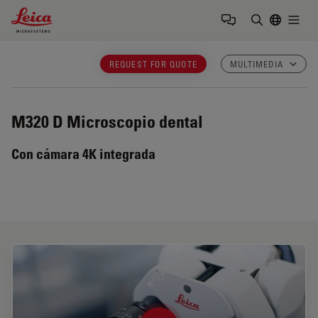
Leica Microsystems Logo
Togg
Introduzca
REQUEST FOR QUOTE
MULTIMEDIA
M320 D
Microscopio dental
Con cámara 4K integrada