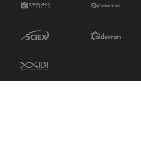
Molecular Devices Link
Phenomenex L
Sciex Link
Aldevron Link
IDT Link