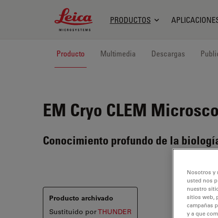
Leica Microsystems Logo
PRODUCTOS
APLICACIONE
Producto
Multimedia
Descargas
Publi
EM Cryo CLEM
Microscop
Conocimiento profundo de la biología
Nosotros y 
usted nos p
nuestro siti
Producto archivado
sitios web, 
campañas pub
Sustituido por
THUNDER
y a que com