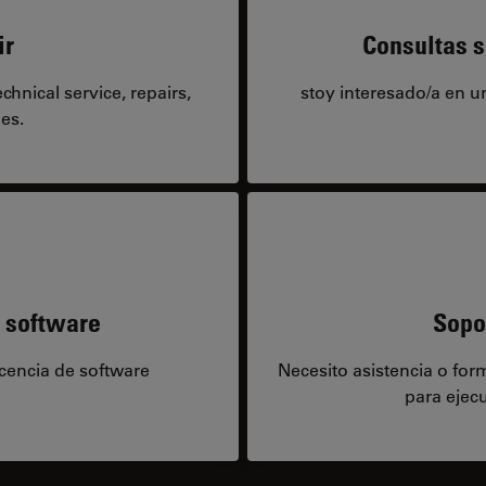
ir
Consultas s
hnical service, repairs,
stoy interesado/a en 
es.
e software
Sopo
icencia de software
Necesito asistencia o fo
para ejecu