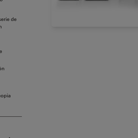
erie de
n
e
ón
copia