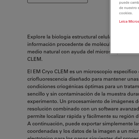
puede cambia
de nuestro 
cookies.
Leica Micro
Explore la biología estructural celular accediend
información procedente de moléculas dentro de
medio natural con ayuda del microscopio EM C
CLEM.
El EM Cryo CLEM es un microscopio específico
criofluorescencia diseñado para mantener unas
condiciones criogénicas óptimas para un tratam
sencillo y sin contaminación de la muestra dura
experimento. Un procesamiento de imágenes de
resolución combinado con un software avanzad
permite localizar rápida y fácilmente su región d
A continuación, puede exportar simplemente la
coordenadas y los datos de la imagen a un mic
electrónico para los pasos siguientes del proce