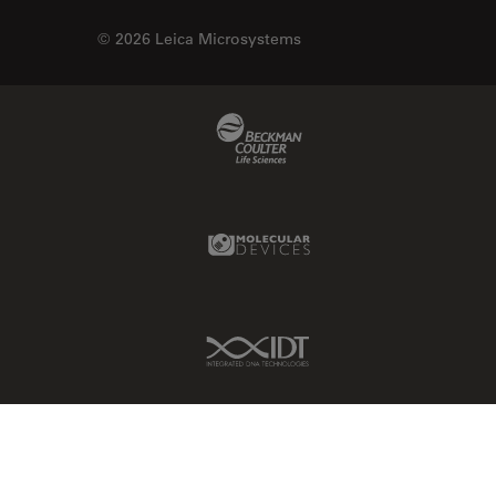
© 2026 Leica Microsystems
Beckman Coulter Link
Molecular Devices Link
IDT Link