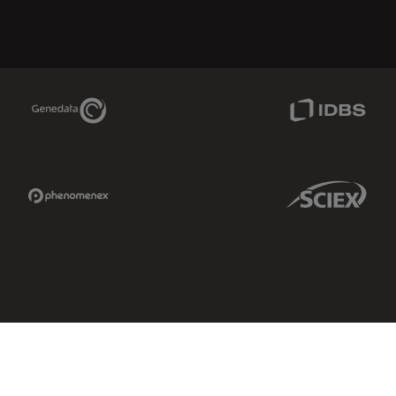
Genedata Link
IDBS Link
Phenomenex Link
Sciex Link