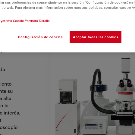
r sus preferencias de consentimiento en la sección “Configuración de cookies”, en la
sitio web. Para obtener más información sobre nuestras políticas, consulte nuestro A
systems Cookie Partners Details
o a la
Configuración de cookies
Aceptar todas las cookies
 su
ryo
 de
iento
nte su
 alta
o le
e interés.
s
roscopio
so