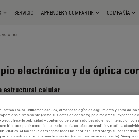
S
SERVICIO
APRENDER Y COMPARTIR
COMPAÑÍA
caciones
io electrónico y de óptica cor
 estructural celular
nuestros socios utilizamos cookies, otras tecnologías de seguimiento y parte de los
roporciona directamente (como sus datos de contacto) para mejorar su experiencia 
o web, ofrecerle publicidad y contenido personalizado basado en su interacción con e
permitirle compartir contenido en redes sociales, efectuar análisis y medir la efectivi
licitarias. Al hacer clic en “Aceptar todas las cookies”, usted otorga su consentimie
partamos estos datos con nuestros socios (consulte el enlace siguiente). Siempre qu