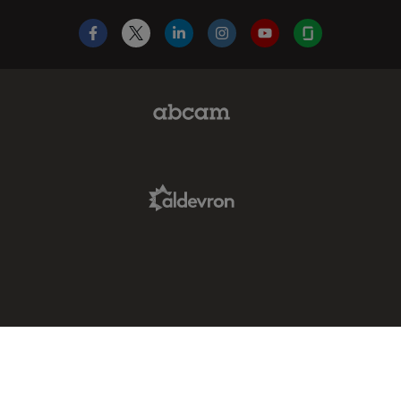
Facebook
X
LinkedIn
Instagram
YouTube
Glassdoor
Abcam Limited Link
Aldevron Link