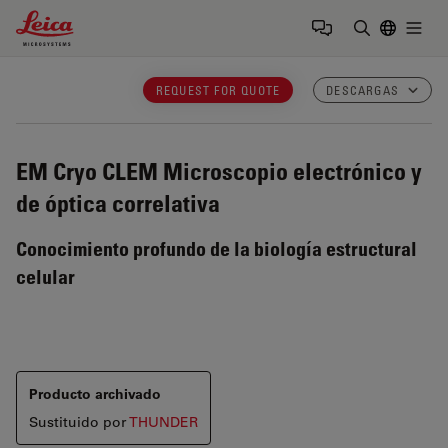
Leica Microsystems Logo
Togg
Introduzca
REQUEST FOR QUOTE
DESCARGAS
EM Cryo CLEM
Microscopio electrónico y
de óptica correlativa
Conocimiento profundo de la biología estructural
celular
Producto archivado
Sustituido por
THUNDER