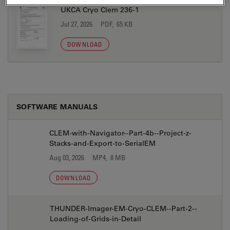
UKCA Cryo Clem 236-1
Jul 27, 2026
PDF, 65 KB
DOWNLOAD
SOFTWARE MANUALS
CLEM-with-Navigator--Part-4b--Project-z-
Stacks-and-Export-to-SerialEM
Aug 03, 2026
MP4, 8 MB
DOWNLOAD
THUNDER-Imager-EM-Cryo-CLEM--Part-2--
Loading-of-Grids-in-Detail