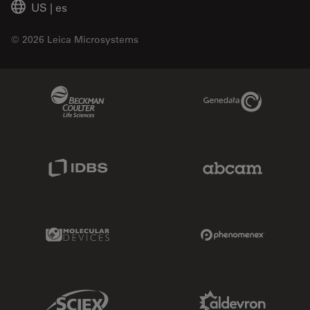
US
|
es
© 2026 Leica Microsystems
Beckman Coulter Link
Genedata Link
IDBS Link
Abcam Limited
Molecular Devices Link
Phenomenex L
Sciex Link
Aldevron Link