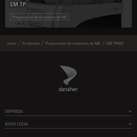
EM TP
Preparación de muestras de ME
Inicio
Productos
Preparación de muestras de ME
EM TRIM2
Danaher Logo
Footer
EMPRESA
AVISO LEGAL