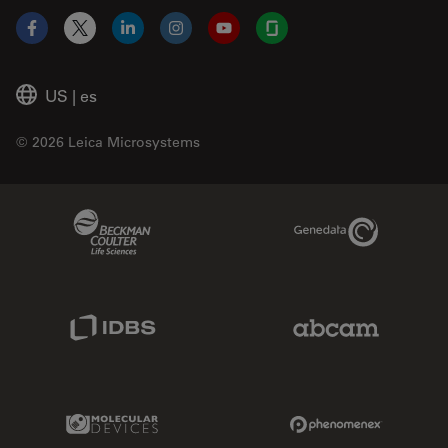
Facebook
X
LinkedIn
Instagram
YouTube
Glassdoor
US
|
es
© 2026 Leica Microsystems
Beckman Coulter Link
Genedata Link
IDBS Link
Abcam Limited
Molecular Devices Link
Phenomenex L