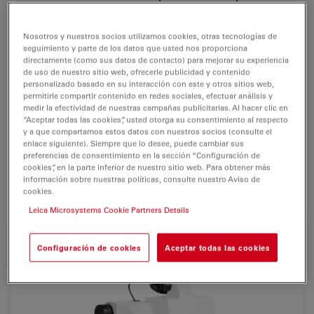
integrado e iluminador de anillo LED para el desbaste
de muestras biológicas e industriales antes de la
Nosotros y nuestros socios utilizamos cookies, otras tecnologías de
ultramicrotomía.
seguimiento y parte de los datos que usted nos proporciona
directamente (como sus datos de contacto) para mejorar su experiencia
El sistema Leica TRIM2 incluye un control de avance de
de uso de nuestro sitio web, ofrecerle publicidad y contenido
personalizado basado en su interacción con este y otros sitios web,
1
µ
m para la cortadora de fresado, la
visualización
permitirle compartir contenido en redes sociales, efectuar análisis y
perpendicular
de la muestra incluida para determinar la
medir la efectividad de nuestras campañas publicitarias. Al hacer clic en
“Aceptar todas las cookies”, usted otorga su consentimiento al respecto
posición con el fin de realizar un fresado preciso y un
y a que compartamos estos datos con nuestros socios (consulte el
excelente sistema de
extracción
con
filtro Hepa
.
enlace siguiente). Siempre que lo desee, puede cambiar sus
preferencias de consentimiento en la sección “Configuración de
cookies”, en la parte inferior de nuestro sitio web. Para obtener más
For research use only
información sobre nuestras políticas, consulte nuestro Aviso de
cookies.
Leica Microsystems Cookie Partners Details
Configuración de cookies
Aceptar todas las cookies