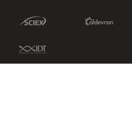
Sciex Link
Aldevron Link
IDT Link