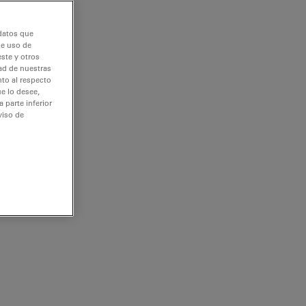
 datos que
de uso de
ste y otros
dad de nuestras
nto al respecto
e lo desee,
 parte inferior
viso de