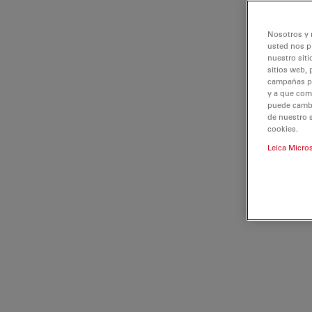
Nosotros y 
usted nos p
nuestro siti
sitios web, 
campañas pub
y a que com
puede cambia
de nuestro 
cookies.
Leica Micro