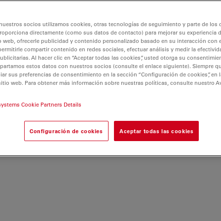
nuestros socios utilizamos cookies, otras tecnologías de seguimiento y parte de los
roporciona directamente (como sus datos de contacto) para mejorar su experiencia 
o web, ofrecerle publicidad y contenido personalizado basado en su interacción con e
permitirle compartir contenido en redes sociales, efectuar análisis y medir la efectivi
licitarias. Al hacer clic en “Aceptar todas las cookies”, usted otorga su consentimie
partamos estos datos con nuestros socios (consulte el enlace siguiente). Siempre qu
r sus preferencias de consentimiento en la sección “Configuración de cookies”, en la
sitio web. Para obtener más información sobre nuestras políticas, consulte nuestro A
systems Cookie Partners Details
Configuración de cookies
Aceptar todas las cookies