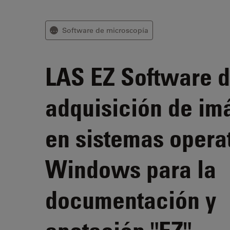
Software de microscopía
⋯
LAS EZ
Software 
adquisición de im
en sistemas opera
Windows para la
documentación y
anotación "EZ"