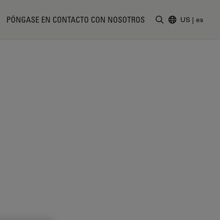
PÓNGASE EN CONTACTO CON NOSOTROS
US
|
es
Introduzca un t