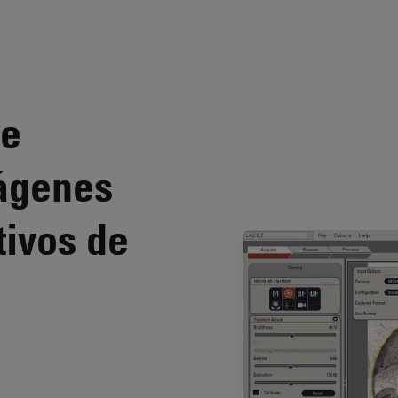
de
ágenes
tivos de