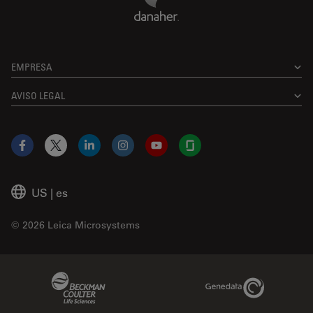
EMPRESA
AVISO LEGAL
Facebook
X
LinkedIn
Instagram
YouTube
Glassdoor
US
|
es
© 2026 Leica Microsystems
Beckman Coulter Link
Genedata Link