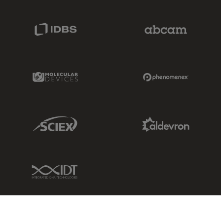
IDBS Link
Abcam Limited
Molecular Devices Link
Phenomenex L
Sciex Link
Aldevron Link
IDT Link