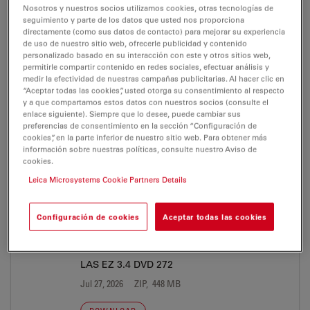
LAS EZ
Nosotros y nuestros socios utilizamos cookies, otras tecnologías de
seguimiento y parte de los datos que usted nos proporciona
directamente (como sus datos de contacto) para mejorar su experiencia
de uso de nuestro sitio web, ofrecerle publicidad y contenido
personalizado basado en su interacción con este y otros sitios web,
NEWSLETTER
permitirle compartir contenido en redes sociales, efectuar análisis y
medir la efectividad de nuestras campañas publicitarias. Al hacer clic en
“Aceptar todas las cookies”, usted otorga su consentimiento al respecto
reSolution Industry No7 de
y a que compartamos estos datos con nuestros socios (consulte el
enlace siguiente). Siempre que lo desee, puede cambiar sus
Jul 27, 2026
PDF, 4 MB
preferencias de consentimiento en la sección “Configuración de
cookies”, en la parte inferior de nuestro sitio web. Para obtener más
DOWNLOAD
información sobre nuestras políticas, consulte nuestro Aviso de
cookies.
Leica Microsystems Cookie Partners Details
Configuración de cookies
Aceptar todas las cookies
SOFTWARE
LAS EZ 3.4 DVD 272
Jul 27, 2026
ZIP, 448 MB