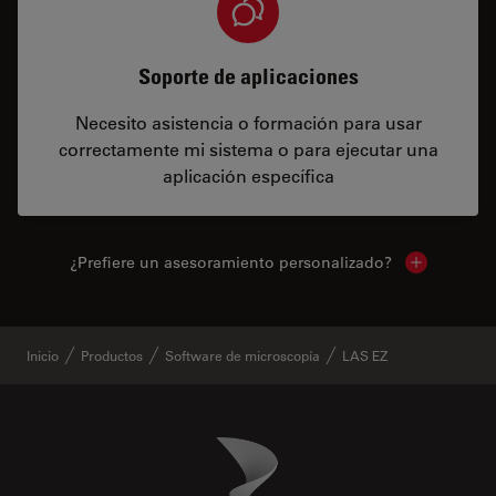
Soporte de aplicaciones
Necesito asistencia o formación para usar
correctamente mi sistema o para ejecutar una
aplicación específica
¿Prefiere un asesoramiento personalizado?
Show local 
Inicio
Productos
Software de microscopía
LAS EZ
Danaher Logo
Footer