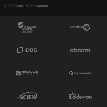
© 2026 Leica Microsystems
Beckman Coulter Link
Genedata Link
IDBS Link
Abcam Limited
Molecular Devices Link
Phenomenex L
Sciex Link
Aldevron Link