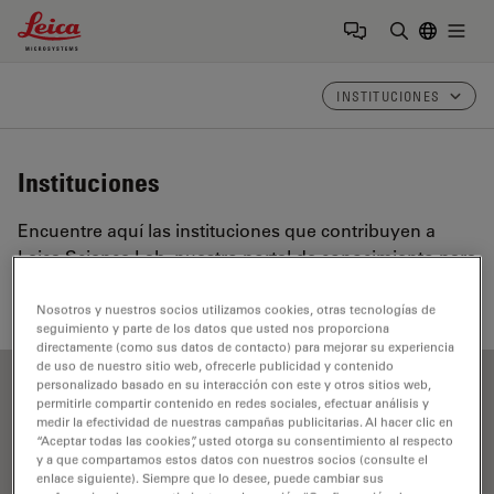
Leica Microsystems Logo
Togg
Introduzca
INSTITUCIONES
Instituciones
Encuentre aquí las instituciones que contribuyen a
Leica Science Lab, nuestro portal de conocimiento para
microscopía.
Nosotros y nuestros socios utilizamos cookies, otras tecnologías de
seguimiento y parte de los datos que usted nos proporciona
directamente (como sus datos de contacto) para mejorar su experiencia
de uso de nuestro sitio web, ofrecerle publicidad y contenido
personalizado basado en su interacción con este y otros sitios web,
permitirle compartir contenido en redes sociales, efectuar análisis y
Show all
A
B
C
D
E
F
G
H
I
J
K
L
medir la efectividad de nuestras campañas publicitarias. Al hacer clic en
“Aceptar todas las cookies”, usted otorga su consentimiento al respecto
M
N
O
P
R
S
T
U
V
W
y a que compartamos estos datos con nuestros socios (consulte el
enlace siguiente). Siempre que lo desee, puede cambiar sus